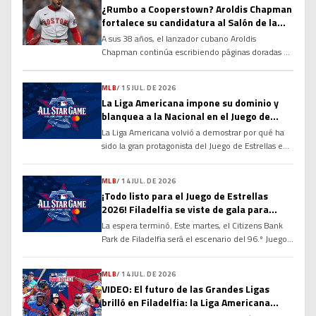
¿Rumbo a Cooperstown? Aroldis Chapman
fortalece su candidatura al Salón de la
Fama
A sus 38 años, el lanzador cubano Aroldis
Chapman continúa escribiendo páginas doradas en
la historia de las Grandes Ligas y alimentando un
debate que cobra cada vez más fuerza: ¿tiene
MLB
/
15 JUL. DE 2026
méritos suficientes para ingresar al Salón de la
La Liga Americana impone su dominio y
Fama de Cooperstown? Sus números, su
blanquea a la Nacional en el Juego de
longevidad y el dominio que ha ejercido durante
Estrellas 2026
más de […]
La Liga Americana volvió a demostrar por qué ha
sido la gran protagonista del Juego de Estrellas en
las últimas décadas. Con una ofensiva explosiva
desde la primera entrada y un cuerpo de
MLB
/
14 JUL. DE 2026
lanzadores prácticamente imbatible, el Joven
¡Todo listo para el Juego de Estrellas
Circuito derrotó por marcador de 4-0 a la Liga
2026! Filadelfia se viste de gala para
Nacional en la edición 96 del Clásico de […]
recibir a las mayores figuras de la MLB
La espera terminó. Este martes, el Citizens Bank
Park de Filadelfia será el escenario del 96.º Juego
de Estrellas de las Grandes Ligas, donde los
mejores peloteros de la temporada se enfrentarán
MLB
/
14 JUL. DE 2026
en el tradicional duelo entre la Liga Americana y la
VIDEO: El futuro de las Grandes Ligas
Liga Nacional. El partido marcará el cierre de un
brilló en Filadelfia: la Liga Americana
intenso Fin de Semana […]
vence 6-1 en el Juego de Estrellas Futuras