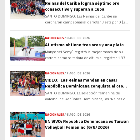
Reinas del Caribe logran séptimo oro
consecutivo y superan a Cuba
SANTO DOMINGO. Las Reinas del Caribe se
coronaron campeonas al derrotar 3 sets por 0 (25-
19, 25-19, 25-21) al sexteto de Colombia en la
final del torneo de voleibol femenino de los XXV
NACIONALES
/
8 AGO. DE 2026
Juegos Centroamericanos y del Caribe Santo
Atletismo obtiene tres oros y una plata
Domingo 2026. Con el oro, el sexteto criollo
extendió a siete su cadena de títulos consecutivos
Marysabel Senyú registró la mejor marca de su
[…]
carrera como saltadora de altura al registrar 1.93
metros en las competencias de atletismo de los
XXV Juegos Centroamericanos y del Caribe para
NACIONALES
/
7 AGO. DE 2026
adueñarse de la medalla de oro de la prueba.
VIDEO: ¡Las Reinas mandan en casa!
Senyú, quien se convirtió en bicampeona de la
República Dominicana conquista el oro
región al retener el título regional, se […]
ante Colombia
SANTO DOMINGO. La selección femenina de
voleibol de República Dominicana, las “Reinas del
Caribe”, volvió a demostrar su dominio regional al
conquistar la medalla de oro de los XXV Juegos
NACIONALES
/
6 AGO. DE 2026
Centroamericanos y del Caribe Santo Domingo
EN VIVO: Republica Dominicana vs Taiwan
2026, tras derrotar este viernes 3-0 a Colombia en
Volleyball Femenino (6/8/2026)
una final disputada a casa llena en el Palacio de
[…]