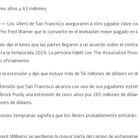
 — Los 49ers de San Francisco aseguraron a otro jugador clave con
Pro Fred Warner que lo convierte en el linebacker mejor pagado en la
do dijo el lunes que las partes llegaron a un acuerdo sobre el contr
ta la temporada 2029. La persona habló con The Associated Press
o oficialmente.
la extensión y dijo que incluye más de 56 millones de dólares en d
xtensión que San Francisco alcanza con uno de sus jugadores estrell
rock Purdy una extensión de cinco años por 265 millones de dólares
ones de dólares.
siones tempranas significa que los Niners probablemente entrarán 
 Trent Williams se perdieron la mayor parte del campo de entrenami