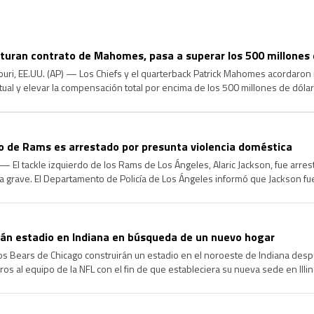
cturan contrato de Mahomes, pasa a superar los 500 millones 
uri, EE.UU. (AP) — Los Chiefs y el quarterback Patrick Mahomes acordaron 
tual y elevar la compensación total por encima de los 500 millones de dóla
ona familiarizada con los términos. La fuente habló con la […]
do de Rams es arrestado por presunta violencia doméstica
 El tackle izquierdo de los Rams de Los Ángeles, Alaric Jackson, fue arre
a grave. El Departamento de Policía de Los Ángeles informó que Jackson f
 en el vecindario de West Hills, en […]
rán estadio en Indiana en búsqueda de un nuevo hogar
s Bears de Chicago construirán un estadio en el noroeste de Indiana des
ros al equipo de la NFL con el fin de que estableciera su nueva sede en Illino
los Bears votó el jueves […]