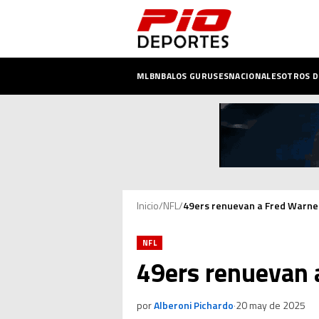
MLB
NBA
LOS GURUSES
NACIONALES
OTROS 
Inicio
/
NFL
/
49ers renuevan a Fred Warner
NFL
49ers renuevan a
por
Alberoni Pichardo
·
20 may de 2025