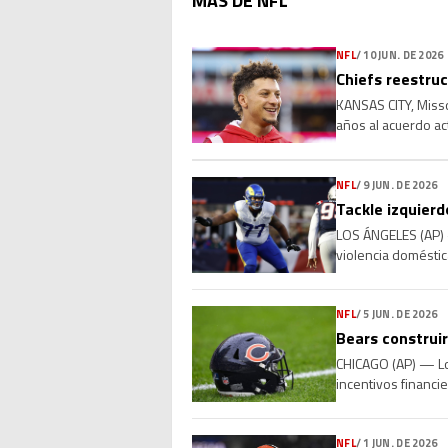
MAS DE NFL
NFL
/
10 JUN. DE 2026
Chiefs reestru
KANSAS CITY, Misso
años al acuerdo ac
miércoles una pers
NFL
/
9 JUN. DE 2026
Tackle izquier
LOS ÁNGELES (AP) —
violencia doméstic
acudieran a su casa
NFL
/
5 JUN. DE 2026
Bears construi
CHICAGO (AP) — Lo
incentivos financie
junta directiva de 
NFL
/
1 JUN. DE 2026