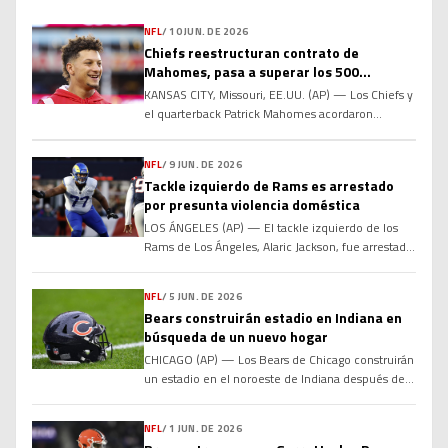
NFL
/
10 JUN. DE 2026
Chiefs reestructuran contrato de
Mahomes, pasa a superar los 500
millones de dólares
KANSAS CITY, Missouri, EE.UU. (AP) — Los Chiefs y
el quarterback Patrick Mahomes acordaron
reestructurar su contrato para añadir dos años al
acuerdo actual y elevar la compensación total por
NFL
/
9 JUN. DE 2026
encima de los 500 millones de dólares, informó a
Tackle izquierdo de Rams es arrestado
The Associated Press el miércoles una persona
por presunta violencia doméstica
familiarizada con los términos. La fuente habló
con la […]
LOS ÁNGELES (AP) — El tackle izquierdo de los
Rams de Los Ángeles, Alaric Jackson, fue arrestado
la noche del lunes bajo sospecha de violencia
doméstica grave. El Departamento de Policía de
NFL
/
5 JUN. DE 2026
Los Ángeles informó que Jackson fue arrestado
Bears construirán estadio en Indiana en
después de que los agentes acudieran a su casa en
búsqueda de un nuevo hogar
el vecindario de West Hills, en […]
CHICAGO (AP) — Los Bears de Chicago construirán
un estadio en el noroeste de Indiana después de
que una propuesta para ofrecer incentivos
financieros al equipo de la NFL con el fin de que
NFL
/
1 JUN. DE 2026
estableciera su nueva sede en Illinois se estancara