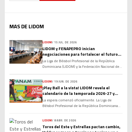
MAS DE LIDOM
LIDOM
/
15 JUL. DE 2026
LIDOM y FENAPEPRO inician
negociaciones para fortalecer el futuro
del béisbol invernal dominicano
La Liga de Béisbol Profesional de la República
Dominicana (LIDOM) y la Federación Nacional de
Peloteros Profesionales (FENAPEPRO) dieron el
primer paso hacia la renovación de su Convenio
LIDOM
/
19 JUN. DE 2026
Colectivo, marcando el inicio de un proceso de
¡Play Ball a la vista! LIDOM revela el
diálogo que busca consolidar las relaciones
calendario de la temporada 2026-27 y
laborales y fortalecer la estructura del béisbol
enciende la cuenta regresiva
profesional dominicano de cara a las […]
La espera comenzó oficialmente. La Liga de
Béisbol Profesional de la República Dominicana
(LIDOM) dio a conocer el calendario oficial del
campeonato otoño-invernal 2026-27, marcando
LIDOM
/
8 ABR. DE 2026
el inicio de la cuenta regresiva para una nueva
Toros del Este y Estrellas pactan cambio,
temporada cargada de rivalidades, emociones y