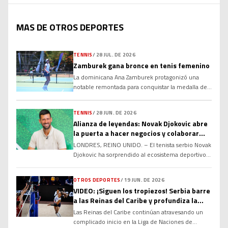
MAS DE OTROS DEPORTES
TENNIS
/
28 JUL. DE 2026
Zamburek gana bronce en tenis femenino
La dominicana Ana Zamburek protagonizó una
notable remontada para conquistar la medalla de
bronce en sencillos femeninos de los XXV Juegos
Centroamericanos y del Caribe Santo Domingo
TENNIS
/
28 JUN. DE 2026
2026, al derrotar a la colombiana María Torres, en
Alianza de leyendas: Novak Djokovic abre
la disputa por el tercer lugar. Luego de ceder el
la puerta a hacer negocios y colaborar
primer set, Zamburek apeló a la paciencia, el
con Rafael Nadal y Roger Federer en el
temple […]
LONDRES, REINO UNIDO. – El tenista serbio Novak
futuro
Djokovic ha sorprendido al ecosistema deportivo y
empresarial global al manifestar abiertamente su
total disposición para sentarse a negociar y
OTROS DEPORTES
/
19 JUN. DE 2026
colaborar de manera conjunta con sus dos más
VIDEO: ¡Siguen los tropiezos! Serbia barre
grandes rivales históricos en las canchas: el
a las Reinas del Caribe y profundiza la
español Rafael Nadal y el suizo Roger Federer.
crisis en la Liga de Naciones
Las Reinas del Caribe continúan atravesando un
Aprovechando el anuncio formal […]
complicado inicio en la Liga de Naciones de