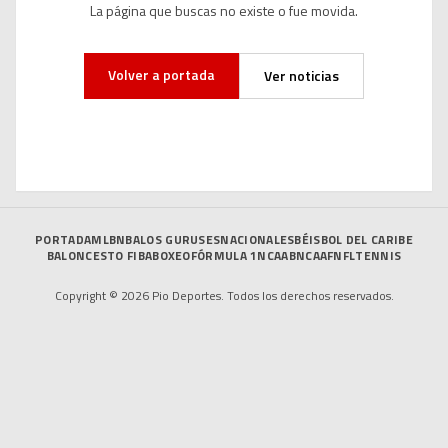
La página que buscas no existe o fue movida.
Volver a portada
Ver noticias
PORTADA
MLB
NBA
LOS GURUSES
NACIONALES
BÉISBOL DEL CARIBE
BALONCESTO FIBA
BOXEO
FÓRMULA 1
NCAAB
NCAAF
NFL
TENNIS
Copyright © 2026 Pio Deportes. Todos los derechos reservados.