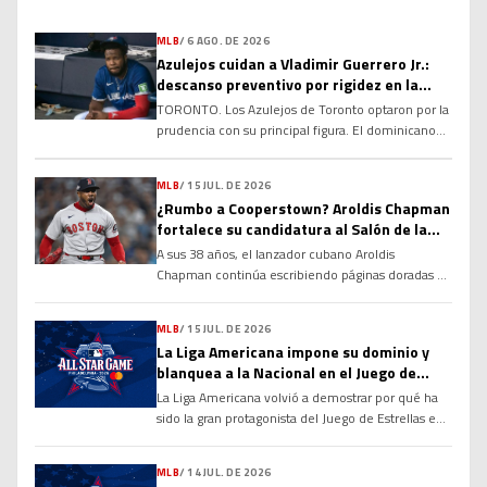
MLB
/
6 AGO. DE 2026
Azulejos cuidan a Vladimir Guerrero Jr.:
descanso preventivo por rigidez en la
corva
TORONTO. Los Azulejos de Toronto optaron por la
prudencia con su principal figura. El dominicano
Vladimir Guerrero Jr. no fue incluido en la
alineación para el compromiso del club debido a
MLB
/
15 JUL. DE 2026
una rigidez en el tendón de la corva, una decisión
¿Rumbo a Cooperstown? Aroldis Chapman
tomada con el objetivo de evitar que la molestia
fortalece su candidatura al Salón de la
se agrave y garantizar su […]
Fama
A sus 38 años, el lanzador cubano Aroldis
Chapman continúa escribiendo páginas doradas en
la historia de las Grandes Ligas y alimentando un
debate que cobra cada vez más fuerza: ¿tiene
MLB
/
15 JUL. DE 2026
méritos suficientes para ingresar al Salón de la
La Liga Americana impone su dominio y
Fama de Cooperstown? Sus números, su
blanquea a la Nacional en el Juego de
longevidad y el dominio que ha ejercido durante
Estrellas 2026
La Liga Americana volvió a demostrar por qué ha
más de […]
sido la gran protagonista del Juego de Estrellas en
las últimas décadas. Con una ofensiva explosiva
desde la primera entrada y un cuerpo de
MLB
/
14 JUL. DE 2026
lanzadores prácticamente imbatible, el Joven