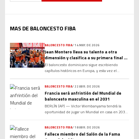
MAS DE BALONCESTO FIBA
BALONCESTO FIBA
/
14 MAY. DE 2026
Jean Montero lleva su talento a otra
dimensión y clasifica a su primera final de
Euroliga
El baloncesto dominicano sigue escribiendo
capítulos históricos en Europa, y esta vez el
protagonista volvió a ser Jean Montero. El joven
base dominicano anotó 12 puntos en la semifinal
BALONCESTO FIBA
/
22 ABR. DE 2026
de la Euroliga y consiguió el boleto hacia la
Francia será anfrintión del Mundial de
primera gran final europea de su carrera
baloncesto masculina en el 2031
profesional, consolidándose como una de las
figuras emergentes más importantes […]
BERLÍN (AP) — Victor Wembanyama tendrá la
oportunidad de jugar un Mundial en casa en 2031 .
La FIBA le otorgó el miércoles a Francia recibió los
derechos de organización del Mundial de
BALONCESTO FIBA
/
18 ABR. DE 2026
baloncesto masculino 2031, mientras que Japón
Fallece miembro del Salón de la Fama
obtuvo el Mundial femenino de 2030. “Japón y