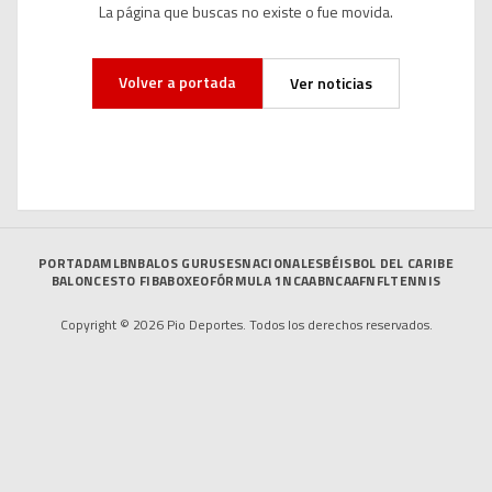
La página que buscas no existe o fue movida.
Volver a portada
Ver noticias
PORTADA
MLB
NBA
LOS GURUSES
NACIONALES
BÉISBOL DEL CARIBE
BALONCESTO FIBA
BOXEO
FÓRMULA 1
NCAAB
NCAAF
NFL
TENNIS
Copyright © 2026 Pio Deportes. Todos los derechos reservados.