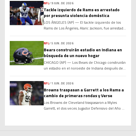
NFL
/
9 JUN. DE 2026
encima de los 500 millones de dólares, informó a
Tackle izquierdo de Rams es arrestado
The Associated Press el miércoles una persona
por presunta violencia doméstica
familiarizada con los términos. La fuente habló
con la […]
LOS ÁNGELES (AP) — El tackle izquierdo de los
Rams de Los Ángeles, Alaric Jackson, fue arrestado
la noche del lunes bajo sospecha de violencia
doméstica grave. El Departamento de Policía de
NFL
/
5 JUN. DE 2026
Los Ángeles informó que Jackson fue arrestado
Bears construirán estadio en Indiana en
después de que los agentes acudieran a su casa en
búsqueda de un nuevo hogar
el vecindario de West Hills, en […]
CHICAGO (AP) — Los Bears de Chicago construirán
un estadio en el noroeste de Indiana después de
que una propuesta para ofrecer incentivos
financieros al equipo de la NFL con el fin de que
NFL
/
1 JUN. DE 2026
estableciera su nueva sede en Illinois se estancara
Browns traspasan a Garrett a los Rams a
en la legislatura estatal. La junta directiva de los
cambio de primeras rondas y Verse
Bears votó el jueves […]
Los Browns de Cleveland traspasaron a Myles
Garrett, el dos veces Jugador Defensivo del Año de
la NFL de AP, a los Rams de Los Ángeles, en una
canje de gran impacto, informaron a The
Associated Press el lunes tres personas informadas
sobre la operación. Las fuentes hablaron bajo