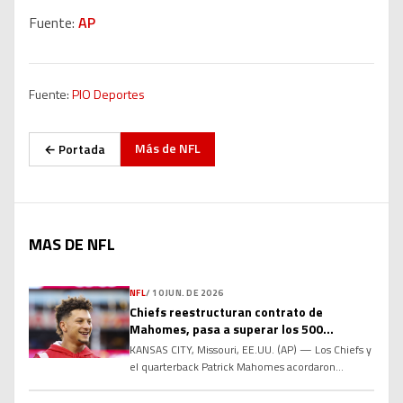
Fuente:
AP
Fuente:
PIO Deportes
Más de
NFL
← Portada
MAS DE NFL
NFL
/
10 JUN. DE 2026
Chiefs reestructuran contrato de
Mahomes, pasa a superar los 500
millones de dólares
KANSAS CITY, Missouri, EE.UU. (AP) — Los Chiefs y
el quarterback Patrick Mahomes acordaron
reestructurar su contrato para añadir dos años al
acuerdo actual y elevar la compensación total por