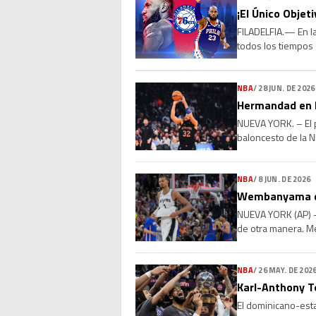
¡El Único Objet
FILADELFIA.— En la
todos los tiempos 
millones con los P
NBA
/
28 JUN. DE 2026
Hermandad en l
NUEVA YORK. – El p
baloncesto de la N
el base Jose Alvara
NBA
/
8 JUN. DE 2026
Wembanyama dic
NUEVA YORK (AP) —
de otra manera. Me
igualado la serie, [
NBA
/
26 MAY. DE 202
Karl-Anthony T
El dominicano-esta