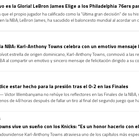
ivo es la Gloria! LeBron James Elige a los Philadelphia 76ers p
 que el propio jugador ha calificado como la “última gran decisión” de su hi
en la NBA, LeBron James, ha sacudido el baloncesto mundial al acordar un
hiladelphia 76ers. Tras comunicar a Los Angeles Lakers […]
a NBA: Karl-Anthony Towns celebra con un emotivo mensaje l
ívot estrella de origen dominicano, Karl-Anthony Towns, conmovió a las re
BA al compartir un emotivo y sincero mensaje de felicitación dirigido a su 
do, tras confirmarse la renovación contractual de este último. […]
e estar hecho para la presión tras el 0-2 en las Finales
 Victor Wembanyama no rehúye los reflectores en las Finales de la NBA, y
nos de 48 horas después de fallar un tiro al final del segundo juego que h
…]
6
owns vive un sueño con los Knicks: “Es un honor hacerlo con 
dounidense Karl-Anthony Towns atraviesa uno de los capítulos más especia