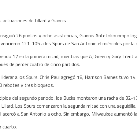
siguió 26 puntos y ocho asistencias, Giannis Antetokounmpo log
 vencieron 121-105 a los Spurs de San Antonio el miércoles por la 
yendo 17 en la primera mitad, mientras que AJ Green y Gary Trent 
ués de perder cuatro de cinco partidos.
iderar a los Spurs. Chris Paul agregó 18, Harrison Barnes tuvo 14 y
 rebotes y tres bloqueos.
cipios del segundo periodo, los Bucks montaron una racha de 32-13 
y Lillard. Los Spurs comenzaron la segunda mitad con una seguidilla
cial acercó a San Antonio a ocho. Sin embargo, Milwaukee aumentó la v
o cuarto.