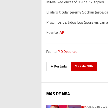
Milwaukee encestó 19 de 42 triples.
El alero titular Jeremy Sochan (espald
Próximos partidos Los Spurs visitan a 
Fuente:
AP
Fuente:
PIO Deportes
Más de
NBA
← Portada
MAS DE NBA
NBA
/
26 JUL. DE 2026