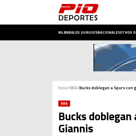
MLB
NBA
LOS GURUSES
NACIONALES
OTROS 
Inicio
/
NBA
/
Bucks doblegan a Spurs con g
NBA
Bucks doblegan a
Giannis