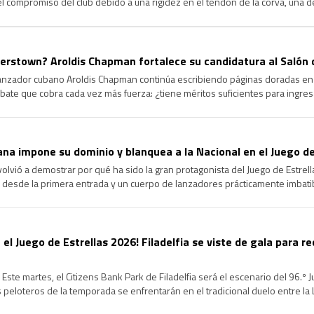
 el compromiso del club debido a una rigidez en el tendón de la corva, una d
agrave y garantizar su […]
rstown? Aroldis Chapman fortalece su candidatura al Salón 
lanzador cubano Aroldis Chapman continúa escribiendo páginas doradas en l
ate que cobra cada vez más fuerza: ¿tiene méritos suficientes para ingre
ongevidad y el dominio que ha ejercido durante más de […]
na impone su dominio y blanquea a la Nacional en el Juego de
volvió a demostrar por qué ha sido la gran protagonista del Juego de Estrel
 desde la primera entrada y un cuerpo de lanzadores prácticamente imbatib
cional en la edición 96 del Clásico de […]
 el Juego de Estrellas 2026! Filadelfia se viste de gala para re
Este martes, el Citizens Bank Park de Filadelfia será el escenario del 96.º 
peloteros de la temporada se enfrentarán en el tradicional duelo entre la Li
de un intenso Fin de Semana […]