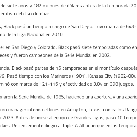
de siete años y 182 millones de dólares antes de la temporada 202
rativa del disco lumbar.
s, Black pasó un tiempo a cargo de San Diego. Tuvo marca de 649
o de la Liga Nacional en 2010.
 en San Diego y Colorado, Black pasó siete temporadas como entr
veces y fueron campeones de la Serie Mundial en 2002.
erencia, Black pasó partes de 15 temporadas en el montículo despué
1979. Pasó tiempo con los Marineros (1981), Kansas City (1982-88)
rminó con marca de 121-116 y efectividad de 3.84 en 398 juegos.
naron la Serie Mundial de 1985, haciendo una apertura y una aparic
omo manager interino el lunes en Arlington, Texas, contra los Range
da 2023. Antes de unirse al equipo de Grandes Ligas, pasó 10 te
ckies. Recientemente dirigió a Triple-A Albuquerque en las tempor