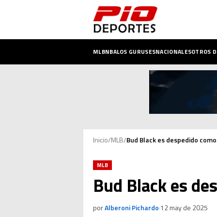
MLB
NBA
LOS GURUSES
NACIONALES
OTROS 
Inicio
/
MLB
/
Bud Black es despedido como
MLB
Bud Black es de
por
Alberoni Pichardo
·
12 may de 2025