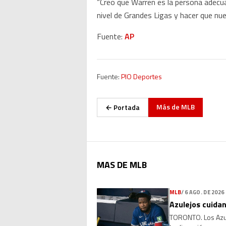
“Creo que Warren es la persona adecua
nivel de Grandes Ligas y hacer que nues
Fuente:
AP
Fuente:
PIO Deportes
Más de
MLB
← Portada
MAS DE MLB
MLB
/
6 AGO. DE 2026
Azulejos cuidan
TORONTO. Los Azule