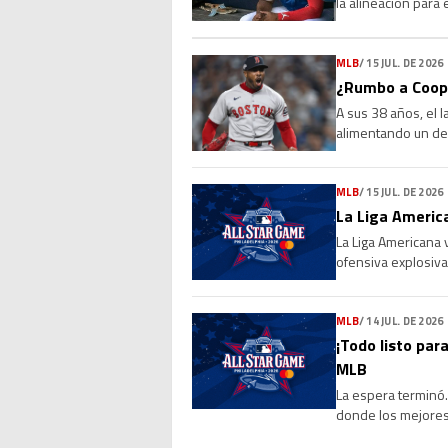
la alineación para
que la molestia se 
MLB
/
15 JUL. DE 2026
¿Rumbo a Coope
A sus 38 años, el 
alimentando un deb
Sus números, su l
MLB
/
15 JUL. DE 2026
La Liga America
La Liga Americana 
ofensiva explosiva
de 4-0 a la Liga Na
MLB
/
14 JUL. DE 2026
¡Todo listo para
MLB
La espera terminó. 
donde los mejores 
marcará el cierre 