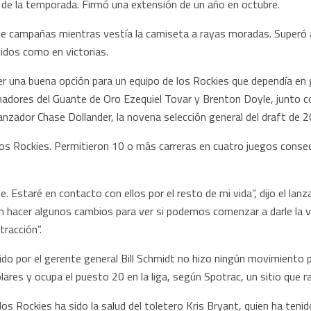
 de la temporada. Firmó una extensión de un año en octubre.
 campañas mientras vestía la camiseta a rayas moradas. Superó a
gidos como en victorias.
r una buena opción para un equipo de los Rockies que dependía en 
adores del Guante de Oro Ezequiel Tovar y Brenton Doyle, junto con
anzador Chase Dollander, la novena selección general del draft de 
 los Rockies. Permitieron 10 o más carreras en cuatro juegos cons
 Estaré en contacto con ellos por el resto de mi vida”, dijo el lanz
 hacer algunos cambios para ver si podemos comenzar a darle la v
tracción”.
ido por el gerente general Bill Schmidt no hizo ningún movimiento p
res y ocupa el puesto 20 en la liga, según Spotrac, un sitio que r
e los Rockies ha sido la salud del toletero Kris Bryant, quien ha te