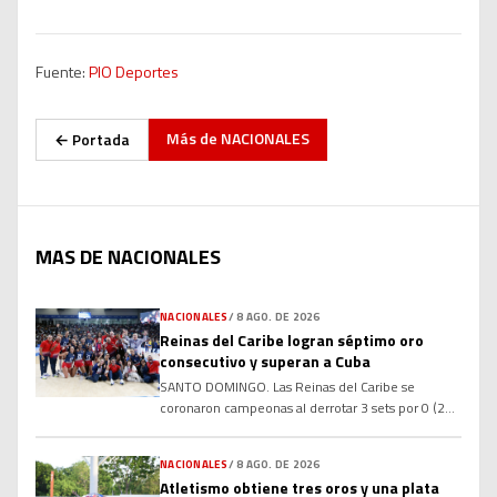
Fuente:
PIO Deportes
Más de
NACIONALES
← Portada
MAS DE NACIONALES
NACIONALES
/
8 AGO. DE 2026
Reinas del Caribe logran séptimo oro
consecutivo y superan a Cuba
SANTO DOMINGO. Las Reinas del Caribe se
coronaron campeonas al derrotar 3 sets por 0 (25-
19, 25-19, 25-21) al sexteto de Colombia en la
final del torneo de voleibol femenino de los XXV
NACIONALES
/
8 AGO. DE 2026
Juegos Centroamericanos y del Caribe Santo
Atletismo obtiene tres oros y una plata
Domingo 2026. Con el oro, el sexteto criollo