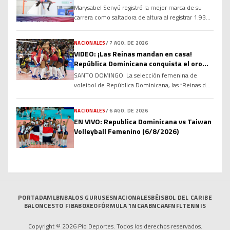
extendió a siete su cadena de títulos consecutivos
Marysabel Senyú registró la mejor marca de su
[…]
carrera como saltadora de altura al registrar 1.93
metros en las competencias de atletismo de los
XXV Juegos Centroamericanos y del Caribe para
NACIONALES
/
7 AGO. DE 2026
adueñarse de la medalla de oro de la prueba.
VIDEO: ¡Las Reinas mandan en casa!
Senyú, quien se convirtió en bicampeona de la
República Dominicana conquista el oro
región al retener el título regional, se […]
ante Colombia
SANTO DOMINGO. La selección femenina de
voleibol de República Dominicana, las “Reinas del
Caribe”, volvió a demostrar su dominio regional al
conquistar la medalla de oro de los XXV Juegos
NACIONALES
/
6 AGO. DE 2026
Centroamericanos y del Caribe Santo Domingo
EN VIVO: Republica Dominicana vs Taiwan
2026, tras derrotar este viernes 3-0 a Colombia en
Volleyball Femenino (6/8/2026)
una final disputada a casa llena en el Palacio de
[…]
PORTADA
MLB
NBA
LOS GURUSES
NACIONALES
BÉISBOL DEL CARIBE
BALONCESTO FIBA
BOXEO
FÓRMULA 1
NCAAB
NCAAF
NFL
TENNIS
Copyright © 2026 Pio Deportes. Todos los derechos reservados.