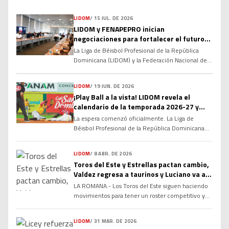
LIDOM
/
15 JUL. DE 2026
LIDOM y FENAPEPRO inician
negociaciones para fortalecer el futuro
del béisbol invernal dominicano
La Liga de Béisbol Profesional de la República
Dominicana (LIDOM) y la Federación Nacional de
Peloteros Profesionales (FENAPEPRO) dieron el
primer paso hacia la renovación de su Convenio
LIDOM
/
19 JUN. DE 2026
Colectivo, marcando el inicio de un proceso de
¡Play Ball a la vista! LIDOM revela el
diálogo que busca consolidar las relaciones
calendario de la temporada 2026-27 y
laborales y fortalecer la estructura del béisbol
enciende la cuenta regresiva
profesional dominicano de cara a las […]
La espera comenzó oficialmente. La Liga de
Béisbol Profesional de la República Dominicana
(LIDOM) dio a conocer el calendario oficial del
campeonato otoño-invernal 2026-27, marcando
LIDOM
/
8 ABR. DE 2026
el inicio de la cuenta regresiva para una nueva
Toros del Este y Estrellas pactan cambio,
temporada cargada de rivalidades, emociones y
Valdez regresa a taurinos y Luciano va a
grandes expectativas. La serie regular arrancará el
Estrellas
LA ROMANA.- Los Toros del Este siguen haciendo
próximo 16 de octubre y concluirá el 22 […]
movimientos para tener un roster competitivo y
mantener la armonía en el clubhouse, luego de
conseguir de vuelta al infielder Enmanuel Valdez
LIDOM
/
31 MAR. DE 2026
en cambio desde las Estrellas Orientales, por el