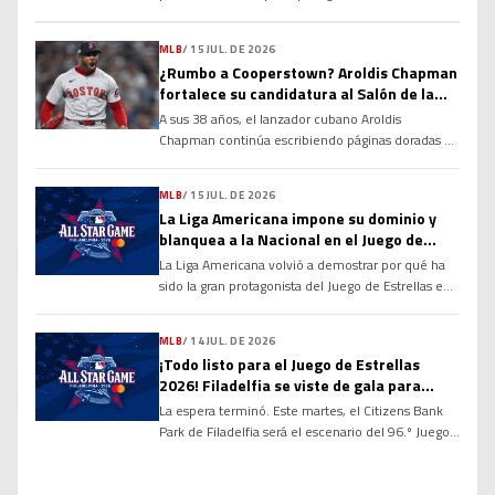
Vladimir Guerrero Jr. no fue incluido en la
alineación para el compromiso del club debido a
MLB
/
15 JUL. DE 2026
una rigidez en el tendón de la corva, una decisión
¿Rumbo a Cooperstown? Aroldis Chapman
tomada con el objetivo de evitar que la molestia
fortalece su candidatura al Salón de la
se agrave y garantizar su […]
Fama
A sus 38 años, el lanzador cubano Aroldis
Chapman continúa escribiendo páginas doradas en
la historia de las Grandes Ligas y alimentando un
debate que cobra cada vez más fuerza: ¿tiene
MLB
/
15 JUL. DE 2026
méritos suficientes para ingresar al Salón de la
La Liga Americana impone su dominio y
Fama de Cooperstown? Sus números, su
blanquea a la Nacional en el Juego de
longevidad y el dominio que ha ejercido durante
Estrellas 2026
La Liga Americana volvió a demostrar por qué ha
más de […]
sido la gran protagonista del Juego de Estrellas en
las últimas décadas. Con una ofensiva explosiva
desde la primera entrada y un cuerpo de
MLB
/
14 JUL. DE 2026
lanzadores prácticamente imbatible, el Joven
¡Todo listo para el Juego de Estrellas
Circuito derrotó por marcador de 4-0 a la Liga
2026! Filadelfia se viste de gala para
Nacional en la edición 96 del Clásico de […]
recibir a las mayores figuras de la MLB
La espera terminó. Este martes, el Citizens Bank
Park de Filadelfia será el escenario del 96.º Juego
de Estrellas de las Grandes Ligas, donde los
mejores peloteros de la temporada se enfrentarán
en el tradicional duelo entre la Liga Americana y la