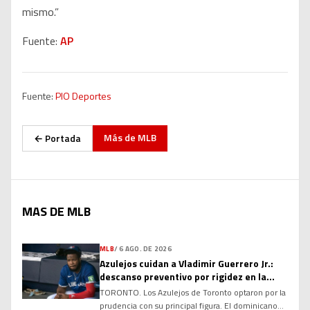
mismo.”
Fuente:
AP
Fuente:
PIO Deportes
Más de
MLB
← Portada
MAS DE MLB
MLB
/
6 AGO. DE 2026
Azulejos cuidan a Vladimir Guerrero Jr.:
descanso preventivo por rigidez en la
corva
TORONTO. Los Azulejos de Toronto optaron por la
prudencia con su principal figura. El dominicano