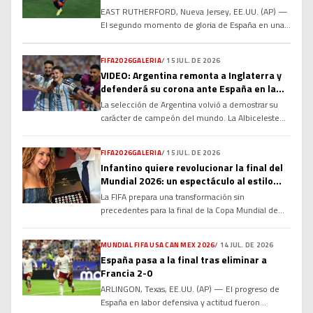
EAST RUTHERFORD, Nueva Jersey, EE.UU. (AP) —
El segundo momento de gloria de España en una
Copa del Mundo volvió a ser en un alargue. Ferran
Torres devolvió a España a la cima del fútbol al
FIFA2026GALERIA
/
15 JUL. DE 2026
anotar a los 106 minutos el gol que le dio el
VIDEO: Argentina remonta a Inglaterra y
domingo a la Roja la victoria 1-0 ante […]
defenderá su corona ante España en la
gran final del Mundial 2026
La selección de Argentina volvió a demostrar su
carácter de campeón del mundo. La Albiceleste
remontó un complicado encuentro para derrotar
2-1 a Inglaterra y sellar su boleto a la gran final de
FIFA2026GALERIA
/
15 JUL. DE 2026
la Copa Mundial de la FIFA 2026, donde buscará
Infantino quiere revolucionar la final del
defender su título frente a una inspirada España el
Mundial 2026: un espectáculo al estilo
próximo domingo 19 de […]
Super Bowl con 30 minutos de descanso
La FIFA prepara una transformación sin
precedentes para la final de la Copa Mundial de
2026. El presidente del organismo, Gianni
Infantino, busca convertir el partido más
MUNDIAL FIFA USA CAN MEX 2026
/
14 JUL. DE 2026
importante del fútbol en un evento de
España pasa a la final tras eliminar a
entretenimiento global, inspirado en el
Francia 2-0
espectáculo del Super Bowl, con un entretiempo
ARLINGON, Texas, EE.UU. (AP) — El progreso de
extendido de hasta 30 minutos y un ambicioso
España en labor defensiva y actitud fueron
show […]