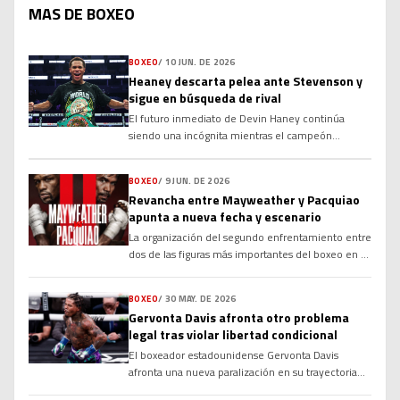
MAS DE BOXEO
BOXEO
/
10 JUN. DE 2026
Heaney descarta pelea ante Stevenson y
sigue en búsqueda de rival
El futuro inmediato de Devin Haney continúa
siendo una incógnita mientras el campeón
mundial de la OMB busca rival para realizar la
primera defensa de su corona en el peso wélter.
BOXEO
/
9 JUN. DE 2026
Aunque varios nombres importantes han sido
Revancha entre Mayweather y Pacquiao
vinculados a su próximo combate, las
apunta a nueva fecha y escenario
negociaciones no han avanzado como esperaba su
equipo. Desde que conquistó el campeonato tras
La organización del segundo enfrentamiento entre
superar a Brian Norman Jr. por decisión en
dos de las figuras más importantes del boxeo en el
noviembre, Haney […]
siglo XXI experimentará cambios significativos en
su logística. El estatus de la revancha obligatoria
BOXEO
/
30 MAY. DE 2026
entre Floyd Mayweather y Manny Pacquiao apunta
Gervonta Davis afronta otro problema
hacia una fecha y un escenario diferentes a los
legal tras violar libertad condicional
planeados en el circuito de boxeo internacional. El
El boxeador estadounidense Gervonta Davis
anuncio del regreso al boxeo profesional por parte
afronta una nueva paralización en su trayectoria
del estadounidense reactivó una […]
profesional debido a situaciones vinculadas con el