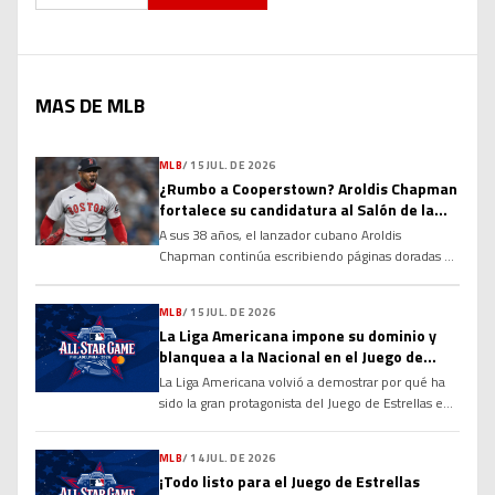
MAS DE MLB
MLB
/
15 JUL. DE 2026
¿Rumbo a Cooperstown? Aroldis Chapman
fortalece su candidatura al Salón de la
Fama
A sus 38 años, el lanzador cubano Aroldis
Chapman continúa escribiendo páginas doradas en
la historia de las Grandes Ligas y alimentando un
debate que cobra cada vez más fuerza: ¿tiene
MLB
/
15 JUL. DE 2026
méritos suficientes para ingresar al Salón de la
La Liga Americana impone su dominio y
Fama de Cooperstown? Sus números, su
blanquea a la Nacional en el Juego de
longevidad y el dominio que ha ejercido durante
Estrellas 2026
más de […]
La Liga Americana volvió a demostrar por qué ha
sido la gran protagonista del Juego de Estrellas en
las últimas décadas. Con una ofensiva explosiva
desde la primera entrada y un cuerpo de
MLB
/
14 JUL. DE 2026
lanzadores prácticamente imbatible, el Joven
¡Todo listo para el Juego de Estrellas
Circuito derrotó por marcador de 4-0 a la Liga