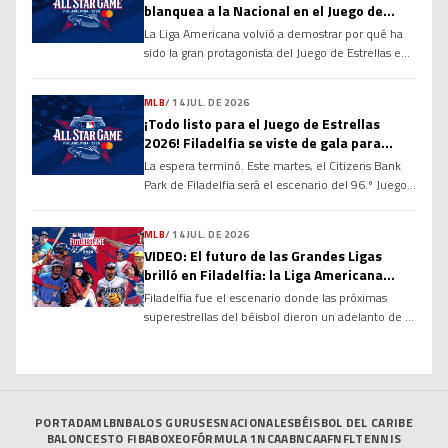
blanquea a la Nacional en el Juego de
longevidad y el dominio que ha ejercido durante
Estrellas 2026
más de […]
La Liga Americana volvió a demostrar por qué ha
sido la gran protagonista del Juego de Estrellas en
las últimas décadas. Con una ofensiva explosiva
desde la primera entrada y un cuerpo de
MLB
/
14 JUL. DE 2026
lanzadores prácticamente imbatible, el Joven
¡Todo listo para el Juego de Estrellas
Circuito derrotó por marcador de 4-0 a la Liga
2026! Filadelfia se viste de gala para
Nacional en la edición 96 del Clásico de […]
recibir a las mayores figuras de la MLB
La espera terminó. Este martes, el Citizens Bank
Park de Filadelfia será el escenario del 96.º Juego
de Estrellas de las Grandes Ligas, donde los
mejores peloteros de la temporada se enfrentarán
MLB
/
14 JUL. DE 2026
en el tradicional duelo entre la Liga Americana y la
VIDEO: El futuro de las Grandes Ligas
Liga Nacional. El partido marcará el cierre de un
brilló en Filadelfia: la Liga Americana
intenso Fin de Semana […]
vence 6-1 en el Juego de Estrellas Futuras
Filadelfia fue el escenario donde las próximas
2026
superestrellas del béisbol dieron un adelanto de lo
que está por venir. En la edición número 27 del
MLB All-Star Futures Game 2026, la Liga
Americana derrotó con autoridad 6 carreras por 1 a
la Liga Nacional, en un duelo que reunió a varios
de los mejores prospectos […]
PORTADA
MLB
NBA
LOS GURUSES
NACIONALES
BÉISBOL DEL CARIBE
BALONCESTO FIBA
BOXEO
FÓRMULA 1
NCAAB
NCAAF
NFL
TENNIS