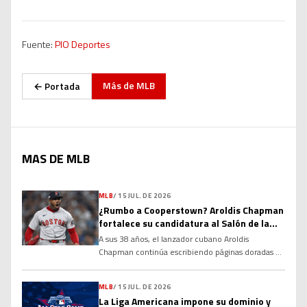
Fuente:
PIO Deportes
Más de
MLB
← Portada
MAS DE MLB
MLB
/
15 JUL. DE 2026
¿Rumbo a Cooperstown? Aroldis Chapman
fortalece su candidatura al Salón de la
Fama
A sus 38 años, el lanzador cubano Aroldis
Chapman continúa escribiendo páginas doradas en
la historia de las Grandes Ligas y alimentando un
debate que cobra cada vez más fuerza: ¿tiene
MLB
/
15 JUL. DE 2026
méritos suficientes para ingresar al Salón de la
La Liga Americana impone su dominio y
Fama de Cooperstown? Sus números, su