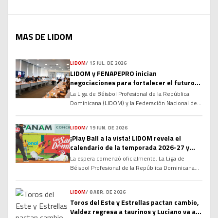
MAS DE LIDOM
LIDOM
/
15 JUL. DE 2026
LIDOM y FENAPEPRO inician
negociaciones para fortalecer el futuro
del béisbol invernal dominicano
La Liga de Béisbol Profesional de la República
Dominicana (LIDOM) y la Federación Nacional de
Peloteros Profesionales (FENAPEPRO) dieron el
primer paso hacia la renovación de su Convenio
LIDOM
/
19 JUN. DE 2026
Colectivo, marcando el inicio de un proceso de
¡Play Ball a la vista! LIDOM revela el
diálogo que busca consolidar las relaciones
calendario de la temporada 2026-27 y
laborales y fortalecer la estructura del béisbol
enciende la cuenta regresiva
profesional dominicano de cara a las […]
La espera comenzó oficialmente. La Liga de
Béisbol Profesional de la República Dominicana
(LIDOM) dio a conocer el calendario oficial del
campeonato otoño-invernal 2026-27, marcando
LIDOM
/
8 ABR. DE 2026
el inicio de la cuenta regresiva para una nueva
Toros del Este y Estrellas pactan cambio,
temporada cargada de rivalidades, emociones y
Valdez regresa a taurinos y Luciano va a
grandes expectativas. La serie regular arrancará el