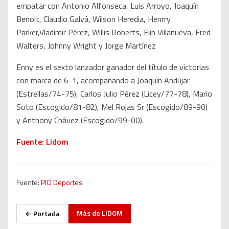
empatar con Antonio Alfonseca, Luis Arroyo, Joaquín
Benoit, Claudio Galvá, Wilson Heredia, Henrry
Parker,Vladimir Pérez, Willis Roberts, Elih Villanueva, Fred
Walters, Johnny Wright y Jorge Martínez
Enny es el sexto lanzador ganador del título de victorias
con marca de 6-1, acompañando a Joaquín Andújar
(Estrellas/74-75), Carlos Julio Pérez (Licey/77-78), Mario
Soto (Escogido/81-82), Mel Rojas Sr (Escogido/89-90)
y Anthony Chávez (Escogido/99-00).
Fuente: Lidom
Fuente:
PIO Deportes
Más de
LIDOM
← Portada