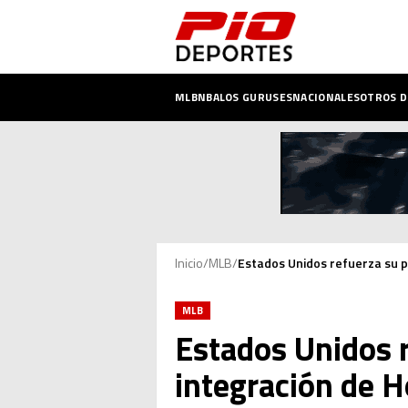
MLB
NBA
LOS GURUSES
NACIONALES
OTROS 
Inicio
/
MLB
/
Estados Unidos refuerza su p
MLB
Estados Unidos r
integración de 