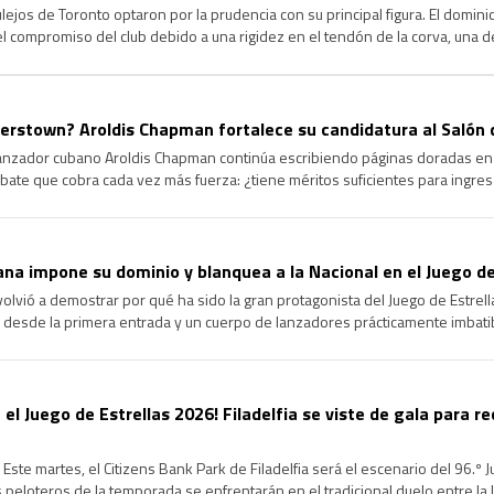
jos de Toronto optaron por la prudencia con su principal figura. El dominica
 el compromiso del club debido a una rigidez en el tendón de la corva, una d
agrave y garantizar su […]
rstown? Aroldis Chapman fortalece su candidatura al Salón 
lanzador cubano Aroldis Chapman continúa escribiendo páginas doradas en l
ate que cobra cada vez más fuerza: ¿tiene méritos suficientes para ingre
ongevidad y el dominio que ha ejercido durante más de […]
na impone su dominio y blanquea a la Nacional en el Juego de
volvió a demostrar por qué ha sido la gran protagonista del Juego de Estrel
 desde la primera entrada y un cuerpo de lanzadores prácticamente imbatib
cional en la edición 96 del Clásico de […]
 el Juego de Estrellas 2026! Filadelfia se viste de gala para re
Este martes, el Citizens Bank Park de Filadelfia será el escenario del 96.º 
peloteros de la temporada se enfrentarán en el tradicional duelo entre la Li