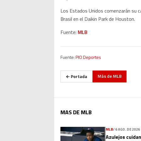
Los Estados Unidos comenzarán su cami
Brasil en el Daikin Park de Houston.
Fuente:
MLB
Fuente:
PIO Deportes
Más de
MLB
← Portada
MAS DE MLB
MLB
/
6 AGO. DE 2026
Azulejos cuidan