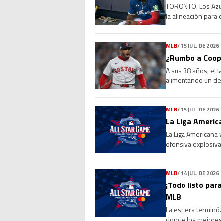
TORONTO. Los Azule
la alineación para
que la molestia se 
MLB
/
15 JUL. DE 2026
¿Rumbo a Coope
A sus 38 años, el 
alimentando un deb
Sus números, su l
MLB
/
15 JUL. DE 2026
La Liga America
La Liga Americana 
ofensiva explosiva
de 4-0 a la Liga Na
MLB
/
14 JUL. DE 2026
¡Todo listo para
MLB
La espera terminó. 
donde los mejores 