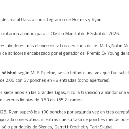
otación abridora para el Clásico Mundial de Béisbol del 2026.
 tres abridores más el miércoles: Los derechos de los Mets,Nolan M
o de abridores encabezado por el ganador del Premio Cy Young de la
 béisbol
según MLB Pipeline, se vio brillante una vez que fue subi
 de 2.06 con 57 ponches en 48 entradas (ocho aperturas).
 siete años en las Grandes Ligas, hizo la transición a abridor una
 carreras limpias de 3.53 en 165.2 tramos.
 2025, Ryan superó los 190 ponches por segunda vez en tres cam
porada consecutiva, mientras que su tasa de ponches menos bolet
, sólo por detrás de Skenes, Garrett Crochet y Tarik Skubal.