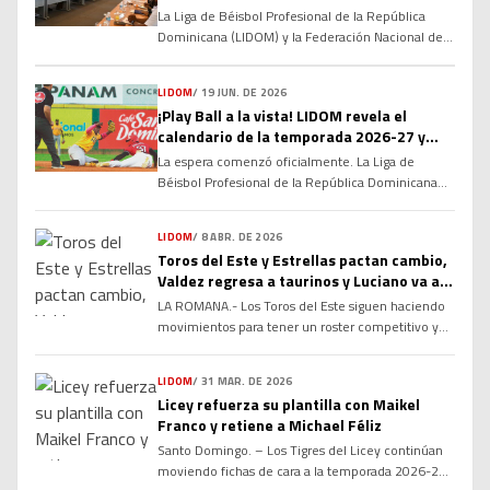
del béisbol invernal dominicano
La Liga de Béisbol Profesional de la República
Dominicana (LIDOM) y la Federación Nacional de
Peloteros Profesionales (FENAPEPRO) dieron el
primer paso hacia la renovación de su Convenio
LIDOM
/
19 JUN. DE 2026
Colectivo, marcando el inicio de un proceso de
¡Play Ball a la vista! LIDOM revela el
diálogo que busca consolidar las relaciones
calendario de la temporada 2026-27 y
laborales y fortalecer la estructura del béisbol
enciende la cuenta regresiva
profesional dominicano de cara a las […]
La espera comenzó oficialmente. La Liga de
Béisbol Profesional de la República Dominicana
(LIDOM) dio a conocer el calendario oficial del
campeonato otoño-invernal 2026-27, marcando
LIDOM
/
8 ABR. DE 2026
el inicio de la cuenta regresiva para una nueva
Toros del Este y Estrellas pactan cambio,
temporada cargada de rivalidades, emociones y
Valdez regresa a taurinos y Luciano va a
grandes expectativas. La serie regular arrancará el
Estrellas
LA ROMANA.- Los Toros del Este siguen haciendo
próximo 16 de octubre y concluirá el 22 […]
movimientos para tener un roster competitivo y
mantener la armonía en el clubhouse, luego de
conseguir de vuelta al infielder Enmanuel Valdez
LIDOM
/
31 MAR. DE 2026
en cambio desde las Estrellas Orientales, por el
Licey refuerza su plantilla con Maikel
jardinero Marco Luciano. Valdez, seleccionado por
Franco y retiene a Michael Féliz
los Toros en la ronda tres del Draft de Novatos del
Santo Domingo. – Los Tigres del Licey continúan
2021, viene de […]
moviendo fichas de cara a la temporada 2026-27