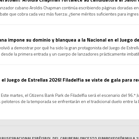
lanzador cubano Aroldis Chapman continúa escribiendo páginas doradas en l
ate que cobra cada vez más fuerza: ¿tiene méritos suficientes para ingre
ongevidad y el dominio que ha ejercido durante más de […]
na impone su dominio y blanquea a la Nacional en el Juego de
volvió a demostrar por qué ha sido la gran protagonista del Juego de Estrel
 desde la primera entrada y un cuerpo de lanzadores prácticamente imbatib
cional en la edición 96 del Clásico de […]
 el Juego de Estrellas 2026! Filadelfia se viste de gala para re
Este martes, el Citizens Bank Park de Filadelfia será el escenario del 96.º 
peloteros de la temporada se enfrentarán en el tradicional duelo entre la Li
de un intenso Fin de Semana […]
URUSES
NACIONALES
BÉISBOL DEL CARIBE
BALONCESTO FIBA
BOXEO
FÓRMULA 1