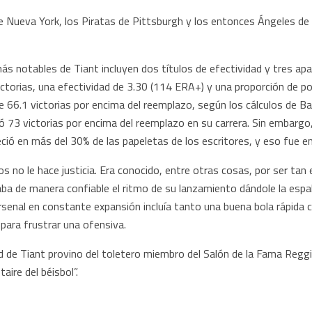
 Nueva York, los Piratas de Pittsburgh y los entonces Ángeles de Ca
s notables de Tiant incluyen dos títulos de efectividad y tres apari
victorias, una efectividad de 3.30 (114 ERA+) y una proporción de p
 66.1 victorias por encima del reemplazo, según los cálculos de Ba
 73 victorias por encima del reemplazo en su carrera. Sin embargo,
ió en más del 30% de las papeletas de los escritores, y eso fue en 
no le hace justicia. Era conocido, entre otras cosas, por ser tan
ba de manera confiable el ritmo de su lanzamiento dándole la espa
rsenal en constante expansión incluía tanto una buena bola rápida c
para frustrar una ofensiva.
d de Tiant provino del toletero miembro del Salón de la Fama Reggi
aire del béisbol”.