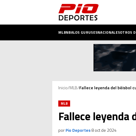
MLB
NBA
LOS GURUSES
NACIONALES
OTROS 
Inicio
/
MLB
/
Fallece leyenda del béisbol c
MLB
Fallece leyenda 
por
Pio Deportes
·
8 oct de 2024