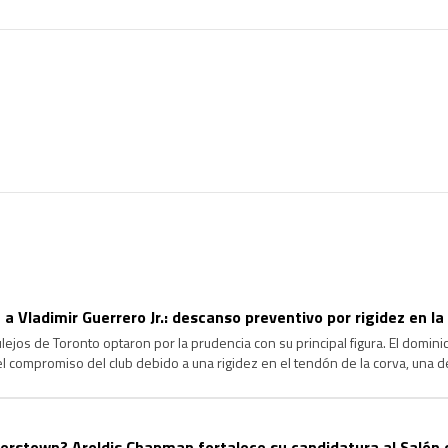
 a Vladimir Guerrero Jr.: descanso preventivo por rigidez en la
jos de Toronto optaron por la prudencia con su principal figura. El dominica
 el compromiso del club debido a una rigidez en el tendón de la corva, una d
agrave y garantizar su […]
rstown? Aroldis Chapman fortalece su candidatura al Salón 