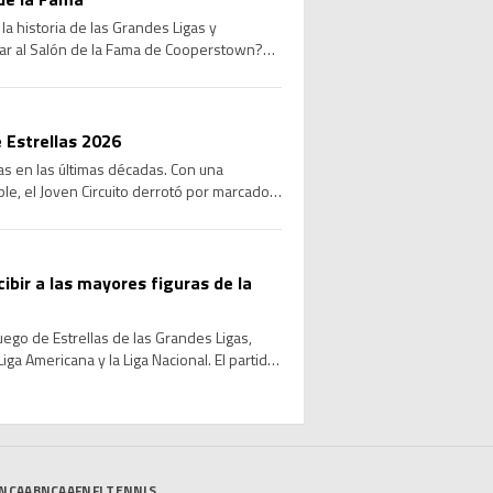
a historia de las Grandes Ligas y
sar al Salón de la Fama de Cooperstown?
 Estrellas 2026
las en las últimas décadas. Con una
le, el Joven Circuito derrotó por marcador
cibir a las mayores figuras de la
Juego de Estrellas de las Grandes Ligas,
ga Americana y la Liga Nacional. El partido
NCAAB
NCAAF
NFL
TENNIS