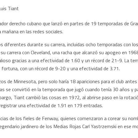
lanzador derecho cubano que lanzó en partes de 19 temporadas de Gr
a mañana en las redes sociales.
pos diferentes durante su carrera, incluidas ocho temporadas con l
su carrera con Cleveland, una racha que alcanzó su apogeo en 1968
lioso gracias a una efectividad de 1.60 y un récord de 21-9. La tem
e fortuna, con un récord de 9-20 y una efectividad de 3.71.
izos de Minnesota, pero solo haría 18 apariciones para el club ante
 se convirtió en la temporada que jugó cuando tenía 30 años y pa
mbargo, Tiant cambió las cosas en 1972, al abrirse paso en la rota
egistrar una efectividad de 1.91 en 179 entradas.
acias de los fieles de Fenway, quienes comenzaron a corear su nom
l legendario jardinero de los Medias Rojas Carl Yastrzemski en ese m