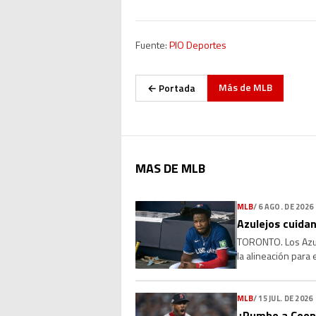
Fuente:
PIO Deportes
Más de
MLB
← Portada
MAS DE MLB
MLB
/
6 AGO. DE 2026
Azulejos cuidan
TORONTO. Los Azule
la alineación para
que la molestia se 
MLB
/
15 JUL. DE 2026
¿Rumbo a Coope