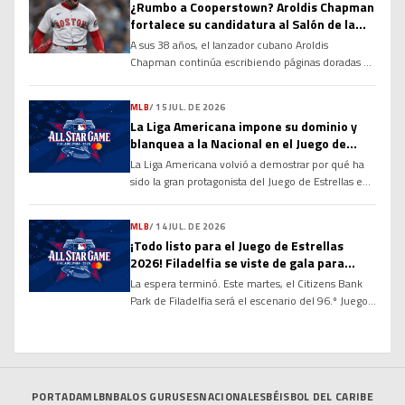
¿Rumbo a Cooperstown? Aroldis Chapman
tomada con el objetivo de evitar que la molestia
fortalece su candidatura al Salón de la
se agrave y garantizar su […]
Fama
A sus 38 años, el lanzador cubano Aroldis
Chapman continúa escribiendo páginas doradas en
la historia de las Grandes Ligas y alimentando un
debate que cobra cada vez más fuerza: ¿tiene
MLB
/
15 JUL. DE 2026
méritos suficientes para ingresar al Salón de la
La Liga Americana impone su dominio y
Fama de Cooperstown? Sus números, su
blanquea a la Nacional en el Juego de
longevidad y el dominio que ha ejercido durante
Estrellas 2026
La Liga Americana volvió a demostrar por qué ha
más de […]
sido la gran protagonista del Juego de Estrellas en
las últimas décadas. Con una ofensiva explosiva
desde la primera entrada y un cuerpo de
MLB
/
14 JUL. DE 2026
lanzadores prácticamente imbatible, el Joven
¡Todo listo para el Juego de Estrellas
Circuito derrotó por marcador de 4-0 a la Liga
2026! Filadelfia se viste de gala para
Nacional en la edición 96 del Clásico de […]
recibir a las mayores figuras de la MLB
La espera terminó. Este martes, el Citizens Bank
Park de Filadelfia será el escenario del 96.º Juego
de Estrellas de las Grandes Ligas, donde los
mejores peloteros de la temporada se enfrentarán
en el tradicional duelo entre la Liga Americana y la
Liga Nacional. El partido marcará el cierre de un
intenso Fin de Semana […]
PORTADA
MLB
NBA
LOS GURUSES
NACIONALES
BÉISBOL DEL CARIBE