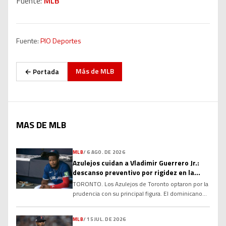
Fuente:
MLB
Fuente:
PIO Deportes
Más de
MLB
← Portada
MAS DE MLB
MLB
/
6 AGO. DE 2026
Azulejos cuidan a Vladimir Guerrero Jr.:
descanso preventivo por rigidez en la
corva
TORONTO. Los Azulejos de Toronto optaron por la
prudencia con su principal figura. El dominicano
Vladimir Guerrero Jr. no fue incluido en la
alineación para el compromiso del club debido a
MLB
/
15 JUL. DE 2026
una rigidez en el tendón de la corva, una decisión