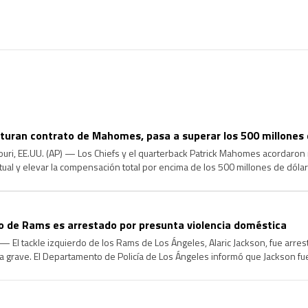
cturan contrato de Mahomes, pasa a superar los 500 millones 
uri, EE.UU. (AP) — Los Chiefs y el quarterback Patrick Mahomes acordaron 
tual y elevar la compensación total por encima de los 500 millones de dóla
ona familiarizada con los términos. La fuente habló con la […]
do de Rams es arrestado por presunta violencia doméstica
 El tackle izquierdo de los Rams de Los Ángeles, Alaric Jackson, fue arre
a grave. El Departamento de Policía de Los Ángeles informó que Jackson f
 en el vecindario de West Hills, en […]