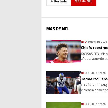
Más de
NFL
← Portada
MAS DE NFL
NFL
/
10 JUN. DE 2026
Chiefs reestru
KANSAS CITY, Misso
años al acuerdo ac
miércoles una pers
NFL
/
9 JUN. DE 2026
Tackle izquier
LOS ÁNGELES (AP) —
violencia doméstic
acudieran a su casa
NFL
/
5 JUN. DE 2026