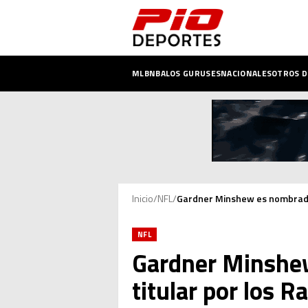
MLB
NBA
LOS GURUSES
NACIONALES
OTROS 
Inicio
/
NFL
/
Gardner Minshew es nombrado 
NFL
Gardner Minshe
titular por los R