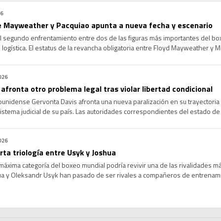
mbre, Haney […]
26
 Mayweather y Pacquiao apunta a nueva fecha y escenario
l segundo enfrentamiento entre dos de las figuras más importantes del bo
su logística. El estatus de la revancha obligatoria entre Floyd Mayweather y
es a los planeados en el circuito de boxeo internacional. El anuncio del reg
activó una […]
026
afronta otro problema legal tras violar libertad condicional
unidense Gervonta Davis afronta una nueva paralización en su trayectoria 
sistema judicial de su país. Las autoridades correspondientes del estado 
 enfocada en el deportista por faltas a las normas de conducta. La resolució
miembro […]
026
ta triología entre Usyk y Joshua
máxima categoría del boxeo mundial podría revivir una de las rivalidades m
a y Oleksandr Usyk han pasado de ser rivales a compañeros de entrenamie
una tercera pelea entre ambos colosos. El director de Matchroom Boxing ase