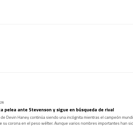
026
a pelea ante Stevenson y sigue en búsqueda de rival
o de Devin Haney continúa siendo una incógnita mientras el campeón mundial
e su corona en el peso wélter. Aunque varios nombres importantes han sid
han avanzado como esperaba su equipo. Desde que conquistó el campeonato