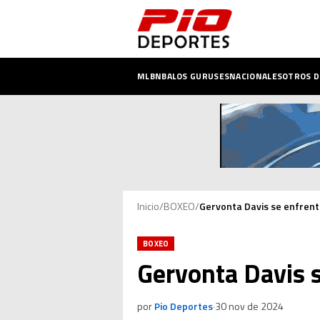
MLB
NBA
LOS GURUSES
NACIONALES
OTROS 
Inicio
/
BOXEO
/
Gervonta Davis se enfrent
BOXEO
Gervonta Davis 
por
Pio Deportes
·
30 nov de 2024