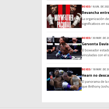
decisión en novie
BOXEO
/
9 JUN. DE 20
Revancha entre
La organización de
significativos en 
escenario diferent
estadounidense re
BOXEO
/
30 MAY. DE 2
Gervonta Davis 
El boxeador estado
vinculadas con el 
orden de detención
Althea M. Handy, 
BOXEO
/
18 MAY. DE 2
Hearn no descar
El panorama de la 
que Anthony Joshu
Hearn no descarta 