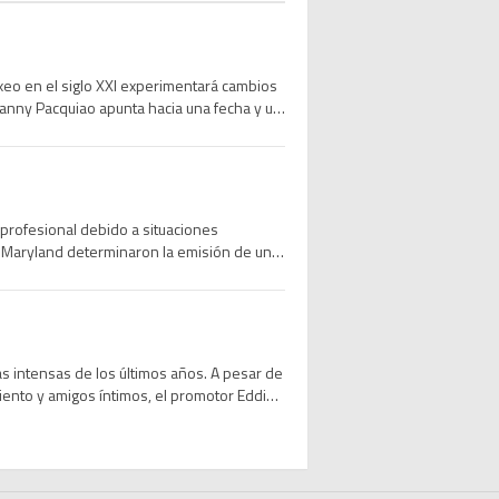
xeo en el siglo XXI experimentará cambios
 Manny Pacquiao apunta hacia una fecha y un
reso al boxeo profesional por parte del
profesional debido a situaciones
de Maryland determinaron la emisión de una
n de captura fue suscrita por la jueza
ás intensas de los últimos años. A pesar de
nto y amigos íntimos, el promotor Eddie
guró que el objetivo prioritario del […]