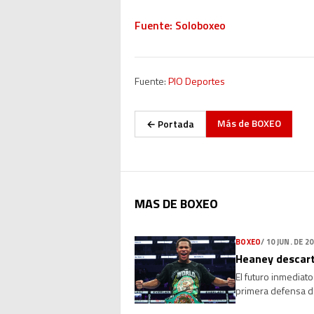
Fuente: Soloboxeo
Fuente:
PIO Deportes
Más de
BOXEO
← Portada
MAS DE BOXEO
BOXEO
/
10 JUN. DE 2
Heaney descart
El futuro inmediat
primera defensa d
negociaciones no 