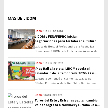
MAS DE LIDOM
LIDOM
/
15 JUL. DE 2026
LIDOM y FENAPEPRO inician
negociaciones para fortalecer el futuro
del béisbol invernal dominicano
La Liga de Béisbol Profesional de la República
Dominicana (LIDOM) y la Federación Nacional de
Peloteros Profesionales (FENAPEPRO) dieron el
primer paso hacia la renovación de su Convenio
LIDOM
/
19 JUN. DE 2026
Colectivo, marcando el inicio de un proceso de
¡Play Ball a la vista! LIDOM revela el
diálogo que busca consolidar las relaciones
calendario de la temporada 2026-27 y
laborales y fortalecer la estructura del béisbol
enciende la cuenta regresiva
profesional dominicano de cara a las […]
La espera comenzó oficialmente. La Liga de
Béisbol Profesional de la República Dominicana
(LIDOM) dio a conocer el calendario oficial del
campeonato otoño-invernal 2026-27, marcando
LIDOM
/
8 ABR. DE 2026
el inicio de la cuenta regresiva para una nueva
Toros del Este y Estrellas pactan cambio,
temporada cargada de rivalidades, emociones y
Valdez regresa a taurinos y Luciano va a
grandes expectativas. La serie regular arrancará el