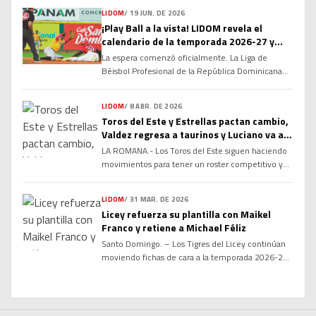
primer paso hacia la renovación de su Convenio
LIDOM
/
19 JUN. DE 2026
Colectivo, marcando el inicio de un proceso de
¡Play Ball a la vista! LIDOM revela el
diálogo que busca consolidar las relaciones
calendario de la temporada 2026-27 y
laborales y fortalecer la estructura del béisbol
enciende la cuenta regresiva
profesional dominicano de cara a las […]
La espera comenzó oficialmente. La Liga de
Béisbol Profesional de la República Dominicana
(LIDOM) dio a conocer el calendario oficial del
campeonato otoño-invernal 2026-27, marcando
LIDOM
/
8 ABR. DE 2026
el inicio de la cuenta regresiva para una nueva
Toros del Este y Estrellas pactan cambio,
temporada cargada de rivalidades, emociones y
Valdez regresa a taurinos y Luciano va a
grandes expectativas. La serie regular arrancará el
Estrellas
LA ROMANA.- Los Toros del Este siguen haciendo
próximo 16 de octubre y concluirá el 22 […]
movimientos para tener un roster competitivo y
mantener la armonía en el clubhouse, luego de
conseguir de vuelta al infielder Enmanuel Valdez
LIDOM
/
31 MAR. DE 2026
en cambio desde las Estrellas Orientales, por el
Licey refuerza su plantilla con Maikel
jardinero Marco Luciano. Valdez, seleccionado por
Franco y retiene a Michael Féliz
los Toros en la ronda tres del Draft de Novatos del
Santo Domingo. – Los Tigres del Licey continúan
2021, viene de […]
moviendo fichas de cara a la temporada 2026-27
de la LIDOM tras anunciar la firma del veterano
antesalista Maikel Franco y la retención del
relevista Michael Féliz. Franco, de 32 años, llega
como agente libre para aportar experiencia,