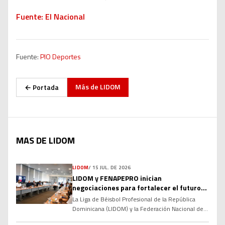
Fuente: El Nacional
Fuente:
PIO Deportes
Más de
LIDOM
← Portada
MAS DE LIDOM
LIDOM
/
15 JUL. DE 2026
LIDOM y FENAPEPRO inician
negociaciones para fortalecer el futuro
del béisbol invernal dominicano
La Liga de Béisbol Profesional de la República
Dominicana (LIDOM) y la Federación Nacional de
Peloteros Profesionales (FENAPEPRO) dieron el