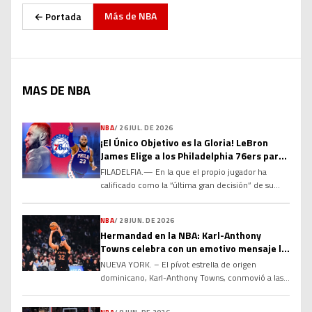
Más de
NBA
← Portada
MAS DE NBA
NBA
/
26 JUL. DE 2026
¡El Único Objetivo es la Gloria! LeBron
James Elige a los Philadelphia 76ers para
el Último Capítulo de su Leyenda
FILADELFIA.— En la que el propio jugador ha
calificado como la “última gran decisión” de su
histórica carrera, el máximo anotador de todos los
tiempos en la NBA, LeBron James, ha sacudido el
NBA
/
28 JUN. DE 2026
baloncesto mundial al acordar un contrato por dos
Hermandad en la NBA: Karl-Anthony
temporadas y US$8 millones con los Philadelphia
Towns celebra con un emotivo mensaje la
76ers. Tras comunicar a Los Angeles Lakers […]
renovación de Jose Alvarado
NUEVA YORK. – El pívot estrella de origen
dominicano, Karl-Anthony Towns, conmovió a las
redes sociales y a los seguidores del baloncesto de
la NBA al compartir un emotivo y sincero mensaje