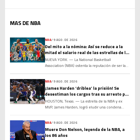
MAS DE NBA
NBA
/
9 AGO. DE 2026
Del mito a la nómina: Así se reduce a la
mitad el salario real de las estrellas de la
NBA
NUEVA YORK. — La National Basketball
Association (NBA) ostenta la reputación de ser la
liga deportiva mejor pagada del planeta, con
salarios medios que superan los 10 millones de
NBA
/
9 AGO. DE 2026
dólares anuales según Forbes. Sin embargo, detrás
¡James Harden ‘driblea’ la prisión! Se
de los llamativos contratos de 50 o 60 millones de
desestiman los cargos tras su arresto por
dólares al año anunciados con bombo y platillo,
llevar una pistola en el auto
existe […]
HOUSTON, Texas. — La estrella de la NBA y ex
MVP, James Harden, logró eludir una condena
penal y librarse de un posible tiempo en prisión
luego de que la justicia del condado de Harris, en
NBA
/
9 AGO. DE 2026
Texas, desestimara formalmente el cargo menor
Muere Don Nelson, leyenda de la NBA, a
en su contra por portación ilícita de un arma de
los 86 años
fuego. El incidente, […]