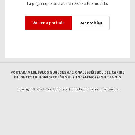
La página que buscas no existe o fue movida.
Volver a portada
Ver noticias
PORTADA
MLB
NBA
LOS GURUSES
NACIONALES
BÉISBOL DEL CARIBE
BALONCESTO FIBA
BOXEO
FÓRMULA 1
NCAAB
NCAAF
NFL
TENNIS
Copyright © 2026 Pio Deportes. Todos los derechos reservados.