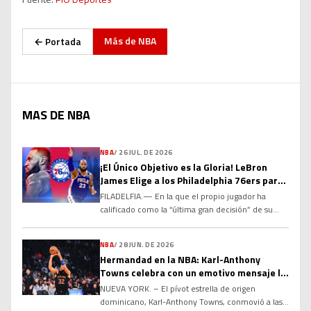
Más de
NBA
← Portada
MAS DE NBA
NBA
/
26 JUL. DE 2026
¡El Único Objetivo es la Gloria! LeBron
James Elige a los Philadelphia 76ers para
el Último Capítulo de su Leyenda
FILADELFIA.— En la que el propio jugador ha
calificado como la “última gran decisión” de su
histórica carrera, el máximo anotador de todos los
tiempos en la NBA, LeBron James, ha sacudido el
NBA
/
28 JUN. DE 2026
baloncesto mundial al acordar un contrato por dos
Hermandad en la NBA: Karl-Anthony
temporadas y US$8 millones con los Philadelphia
Towns celebra con un emotivo mensaje la
76ers. Tras comunicar a Los Angeles Lakers […]
renovación de Jose Alvarado
NUEVA YORK. – El pívot estrella de origen
dominicano, Karl-Anthony Towns, conmovió a las