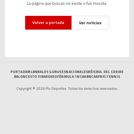
La página que buscas no existe o fue movida.
Volver a portada
Ver noticias
PORTADA
MLB
NBA
LOS GURUSES
NACIONALES
BÉISBOL DEL CARIBE
BALONCESTO FIBA
BOXEO
FÓRMULA 1
NCAAB
NCAAF
NFL
TENNIS
Copyright © 2026 Pio Deportes. Todos los derechos reservados.