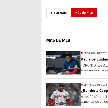
Más de
MLB
← Portada
MAS DE MLB
MLB
/
6 AGO. DE 2026
Azulejos cuidan
TORONTO. Los Azule
la alineación para
que la molestia se 
MLB
/
15 JUL. DE 2026
¿Rumbo a Coope
A sus 38 años, el 
alimentando un deb
Sus números, su l