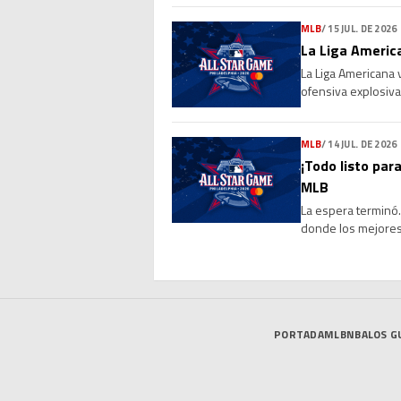
MLB
/
15 JUL. DE 2026
La Liga America
La Liga Americana 
ofensiva explosiva
de 4-0 a la Liga Na
MLB
/
14 JUL. DE 2026
¡Todo listo para
MLB
La espera terminó. 
donde los mejores 
marcará el cierre 
PORTADA
MLB
NBA
LOS G