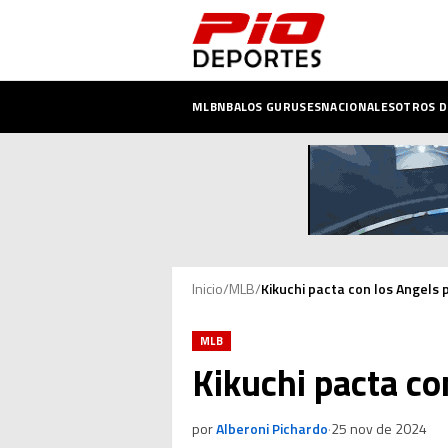
MLB
NBA
LOS GURUSES
NACIONALES
OTROS 
Inicio
/
MLB
/
Kikuchi pacta con los Angels 
MLB
Kikuchi pacta co
por
Alberoni Pichardo
·
25 nov de 2024