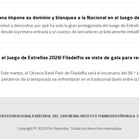
na impone su dominio y blanquea a la Nacional en el Juego de
volvió a demostrar por qué ha sido la gran protagonista del Juego de Estrel
 desde la primera entrada y un cuerpo de lanzadores prácticamente imbatib
cional en la edición 96 del Clásico de […]
 el Juego de Estrellas 2026! Filadelfia se viste de gala para re
Este martes, el Citizens Bank Park de Filadelfia será el escenario del 96.º 
peloteros de la temporada se enfrentarán en el tradicional duelo entre la Li
de un intenso Fin de Semana […]
URUSES
NACIONALES
BÉISBOL DEL CARIBE
BALONCESTO FIBA
BOXEO
FÓRMULA 1
Copyright © 2026 Pio Deportes. Todos los derechos reservados.