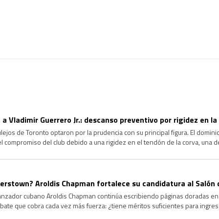
 a Vladimir Guerrero Jr.: descanso preventivo por rigidez en la
jos de Toronto optaron por la prudencia con su principal figura. El dominica
 el compromiso del club debido a una rigidez en el tendón de la corva, una d
agrave y garantizar su […]
rstown? Aroldis Chapman fortalece su candidatura al Salón 
lanzador cubano Aroldis Chapman continúa escribiendo páginas doradas en l
ate que cobra cada vez más fuerza: ¿tiene méritos suficientes para ingre
ongevidad y el dominio que ha ejercido durante más de […]