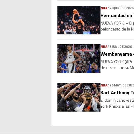
NBA
/
28 JUN. DE 2026
Hermandad en l
NUEVA YORK. – El p
baloncesto de la N
el base Jose Alvara
NBA
/
8 JUN. DE 2026
Wembanyama dic
NUEVA YORK (AP) —
de otra manera. Me
igualado la serie, [
NBA
/
26 MAY. DE 202
Karl-Anthony T
El dominicano-esta
York Knicks a las F
muy distinta es hac