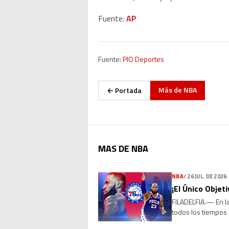
Fuente:
AP
Fuente:
PIO Deportes
Más de
NBA
← Portada
MAS DE NBA
NBA
/
26 JUL. DE 2026
¡El Único Objet
FILADELFIA.— En la
todos los tiempos 
millones con los P