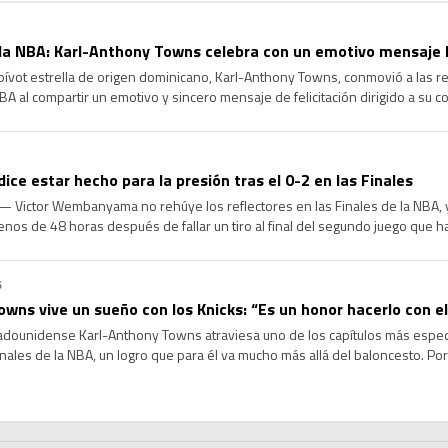
a NBA: Karl-Anthony Towns celebra con un emotivo mensaje l
ívot estrella de origen dominicano, Karl-Anthony Towns, conmovió a las re
BA al compartir un emotivo y sincero mensaje de felicitación dirigido a su 
do, tras confirmarse la renovación contractual de este último. […]
e estar hecho para la presión tras el 0-2 en las Finales
 Victor Wembanyama no rehúye los reflectores en las Finales de la NBA, y
nos de 48 horas después de fallar un tiro al final del segundo juego que h
…]
6
owns vive un sueño con los Knicks: “Es un honor hacerlo con 
dounidense Karl-Anthony Towns atraviesa uno de los capítulos más especia
inales de la NBA, un logro que para él va mucho más allá del baloncesto. Porq
erlo vistiendo los […]