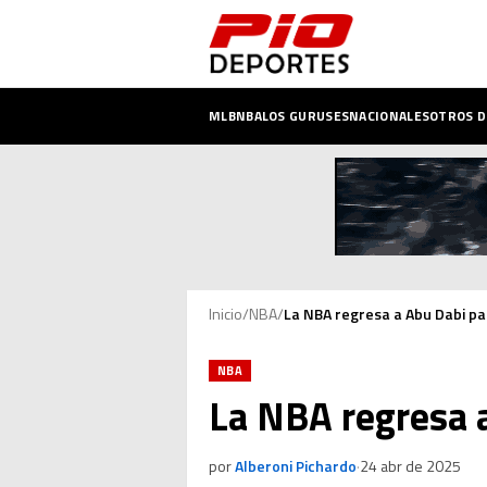
MLB
NBA
LOS GURUSES
NACIONALES
OTROS 
Inicio
/
NBA
/
La NBA regresa a Abu Dabi p
NBA
La NBA regresa 
por
Alberoni Pichardo
·
24 abr de 2025