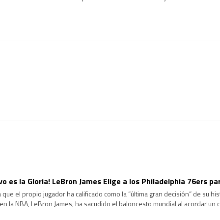
ivo es la Gloria! LeBron James Elige a los Philadelphia 76ers p
 que el propio jugador ha calificado como la “última gran decisión” de su hi
en la NBA, LeBron James, ha sacudido el baloncesto mundial al acordar un
hiladelphia 76ers. Tras comunicar a Los Angeles Lakers […]