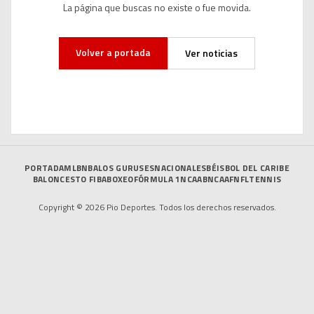
La página que buscas no existe o fue movida.
Volver a portada
Ver noticias
PORTADA
MLB
NBA
LOS GURUSES
NACIONALES
BÉISBOL DEL CARIBE
BALONCESTO FIBA
BOXEO
FÓRMULA 1
NCAAB
NCAAF
NFL
TENNIS
Copyright © 2026 Pio Deportes. Todos los derechos reservados.