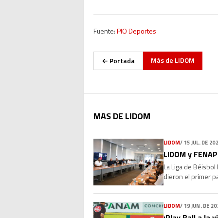
Fuente:
PIO Deportes
Más de
LIDOM
← Portada
MAS DE LIDOM
LIDOM
/
15 JUL. DE 20
LIDOM y FENAPE
La Liga de Béisbol
dieron el primer p
las relaciones labo
LIDOM
/
19 JUN. DE 20
¡Play Ball a la