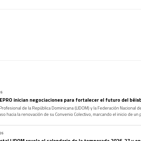
26
PRO inician negociaciones para fortalecer el futuro del béis
 Profesional de la República Dominicana (LIDOM) y la Federación Nacional
aso hacia la renovación de su Convenio Colectivo, marcando el inicio de un
rales y fortalecer la estructura del béisbol profesional dominicano de cara a
26
 vista! LIDOM revela el calendario de la temporada 2026-27 y e