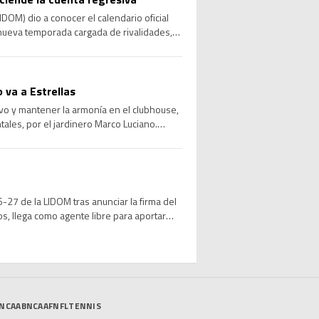
DOM) dio a conocer el calendario oficial
nueva temporada cargada de rivalidades,
uirá el 22 […]
 va a Estrellas
vo y mantener la armonía en el clubhouse,
tales, por el jardinero Marco Luciano.
…]
27 de la LIDOM tras anunciar la firma del
os, llega como agente libre para aportar
NCAAB
NCAAF
NFL
TENNIS