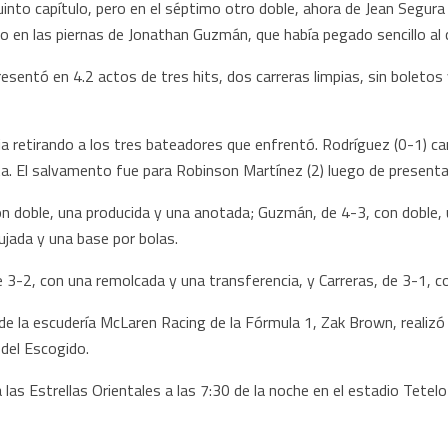
nto capítulo, pero en el séptimo otro doble, ahora de Jean Segura 
ato en las piernas de Jonathan Guzmán, que había pegado sencillo al 
resentó en 4.2 actos de tres hits, dos carreras limpias, sin boleto
a retirando a los tres bateadores que enfrentó. Rodríguez (0-1) carg
a. El salvamento fue para Robinson Martínez (2) luego de presentars
on doble, una producida y una anotada; Guzmán, de 4-3, con doble,
ujada y una base por bolas.
e 3-2, con una remolcada y una transferencia, y Carreras, de 3-1, 
vo de la escudería McLaren Racing de la Fórmula 1, Zak Brown, realizó
 del Escogido.
las Estrellas Orientales a las 7:30 de la noche en el estadio Tetel