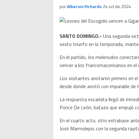
por
Alberoni Pichardo
·
24 oct de 2024
SANTO DOMINGO.-
Una segunda victo
sexto triunfo en la temporada, manten
En el partido, los melenudos conectar
vencer a los francomacorisanos en el 
Los visitantes anotaron primero en el 
desde donde anotó con imparable de He
La respuesta escarlata llegó de inmedi
Ponce De León, batazo que empujó con 
En el cuarto acto, otro extrabase an
José Marmolejos con la segunda rayita