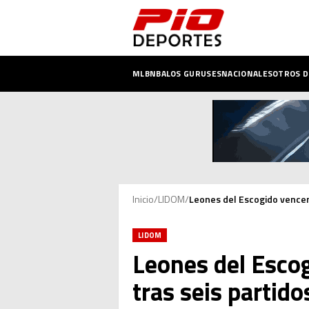
MLB
NBA
LOS GURUSES
NACIONALES
OTROS 
Inicio
/
LIDOM
/
Leones del Escogido vencen
LIDOM
Leones del Escog
tras seis partido