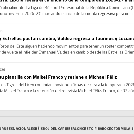
oficialmente. La Liga de Béisbol Profesional de la República Dominicana (LI
ño-invernal 2026-27, marcando el inicio de la cuenta regresiva para una 
s expectativas. La serie regular arrancará el próximo 16 de octubre y concl
26
y Estrellas pactan cambio, Valdez regresa a taurinos y Luciano
oros del Este siguen haciendo movimientos para tener un roster competiti
 de vuelta al infielder Enmanuel Valdez en cambio desde las Estrellas Orien
do por los Toros en la ronda tres del Draft de Novatos del 2021, viene de [
026
su plantilla con Maikel Franco y retiene a Michael Féliz
os Tigres del Licey continúan moviendo fichas de cara a la temporada 2026-
a Maikel Franco y la retención del relevista Michael Féliz. Franco, de 32 añ
ilidad y poder ofensivo al cuadro interior. El jugador […]
URUSES
NACIONALES
BÉISBOL DEL CARIBE
BALONCESTO FIBA
BOXEO
FÓRMULA 1