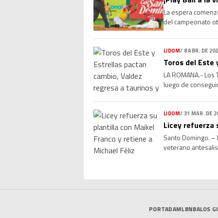
La espera comenzó 
del campeonato oto
emociones y grande
LIDOM
/
8 ABR. DE 20
Toros del Este 
LA ROMANA.- Los T
luego de conseguir
Valdez, selecciona
LIDOM
/
31 MAR. DE 2
Licey refuerza 
Santo Domingo. – L
veterano antesalist
experiencia, versat
PORTADA
MLB
NBA
LOS G