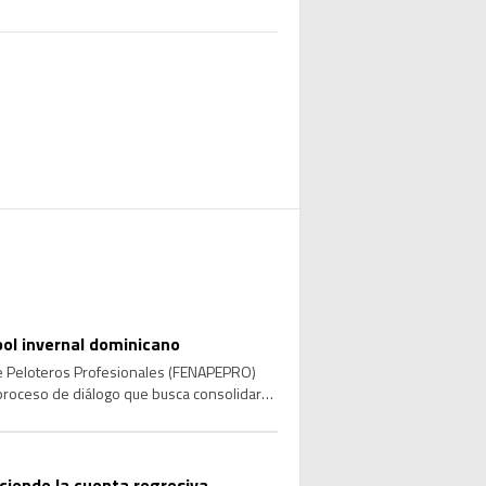
bol invernal dominicano
 de Peloteros Profesionales (FENAPEPRO)
 proceso de diálogo que busca consolidar
 las […]
nciende la cuenta regresiva