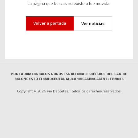
La página que buscas no existe o fue movida.
Volver a portada
Ver noticias
PORTADA
MLB
NBA
LOS GURUSES
NACIONALES
BÉISBOL DEL CARIBE
BALONCESTO FIBA
BOXEO
FÓRMULA 1
NCAAB
NCAAF
NFL
TENNIS
Copyright © 2026 Pio Deportes. Todos los derechos reservados.