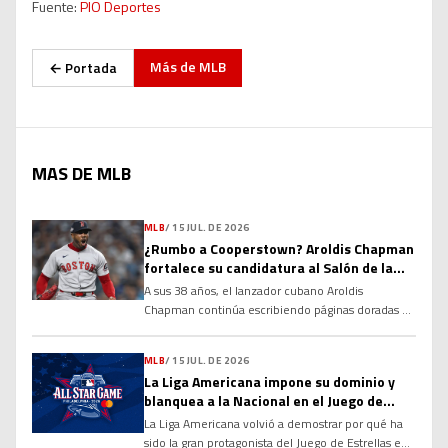
Fuente:
PIO Deportes
Más de
MLB
← Portada
MAS DE MLB
MLB
/
15 JUL. DE 2026
¿Rumbo a Cooperstown? Aroldis Chapman
fortalece su candidatura al Salón de la
Fama
A sus 38 años, el lanzador cubano Aroldis
Chapman continúa escribiendo páginas doradas en
la historia de las Grandes Ligas y alimentando un
debate que cobra cada vez más fuerza: ¿tiene
MLB
/
15 JUL. DE 2026
méritos suficientes para ingresar al Salón de la
La Liga Americana impone su dominio y
Fama de Cooperstown? Sus números, su
blanquea a la Nacional en el Juego de
longevidad y el dominio que ha ejercido durante
Estrellas 2026
más de […]
La Liga Americana volvió a demostrar por qué ha
sido la gran protagonista del Juego de Estrellas en