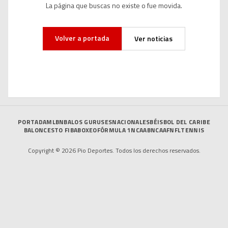
La página que buscas no existe o fue movida.
Volver a portada
Ver noticias
PORTADA
MLB
NBA
LOS GURUSES
NACIONALES
BÉISBOL DEL CARIBE
BALONCESTO FIBA
BOXEO
FÓRMULA 1
NCAAB
NCAAF
NFL
TENNIS
Copyright © 2026 Pio Deportes. Todos los derechos reservados.