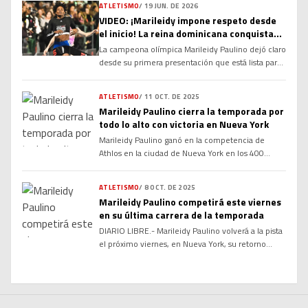
ATLETISMO
/
19 JUN. DE 2026
victoria durante la más reciente parada de la
VIDEO: ¡Marileidy impone respeto desde
prestigiosa Liga de Diamante de la IAAF (Wanda
el inicio! La reina dominicana conquista
Diamond League) celebrada en el Estadio de París.
Doha y rompe récord en su debut en la
Con […]
La campeona olímpica Marileidy Paulino dejó claro
Liga Diamante
desde su primera presentación que está lista para
volver a dominar el atletismo mundial. La velocista
dominicana debutó con autoridad en la
ATLETISMO
/
11 OCT. DE 2025
temporada 2026 de la Liga Diamante al conquistar
Marileidy Paulino cierra la temporada por
la prueba de los 400 metros planos en Doha, Catar,
todo lo alto con victoria en Nueva York
estableciendo además un nuevo récord para el
Marileidy Paulino ganó en la competencia de
evento. […]
Athlos en la ciudad de Nueva York en los 400
metros planos en su última carrera del año. La
velocista dominicana Marileidy Paulino, se coronó
ATLETISMO
/
8 OCT. DE 2025
la noche de este viernes campeona en el
Marileidy Paulino competirá este viernes
conocido evento Athlos en la ciudad de Nueva
en su última carrera de la temporada
York, con un tiempo de 50.7. Paulino, […]
DIARIO LIBRE.- Marileidy Paulino volverá a la pista
el próximo viernes, en Nueva York, su retorno
después de ganar la medalla de plata en el
Mundial de Tokio y la última prueba que tiene
programada en su calendario de 2025. La actual
campeona olímpica de los 400 metros planos sirve