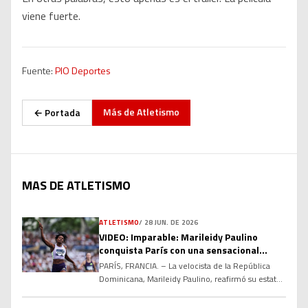
viene fuerte.
Fuente:
PIO Deportes
Más de
Atletismo
← Portada
MAS DE ATLETISMO
ATLETISMO
/
28 JUN. DE 2026
VIDEO: Imparable: Marileidy Paulino
conquista París con una sensacional
marca de nivel récord
PARÍS, FRANCIA. – La velocista de la República
Dominicana, Marileidy Paulino, reafirmó su estatus
como la máxima figura de los 400 metros planos a
escala global al conseguir una contundente