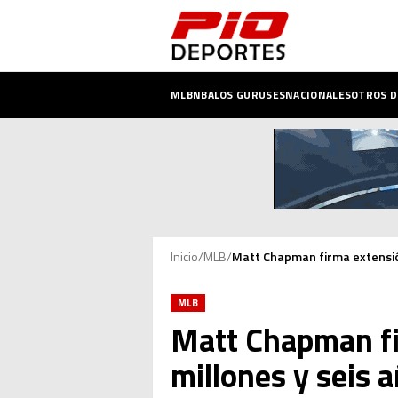
MLB
NBA
LOS GURUSES
NACIONALES
OTROS 
Inicio
/
MLB
/
Matt Chapman firma extensión
MLB
Matt Chapman fi
millones y seis 