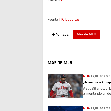
Fuente:
PIO Deportes
Más de
MLB
← Portada
MAS DE MLB
MLB
/
15 JUL. DE 2026
¿Rumbo a Coope
A sus 38 años, el 
alimentando un deb
Sus números, su l
MLB
/
15 JUL. DE 2026