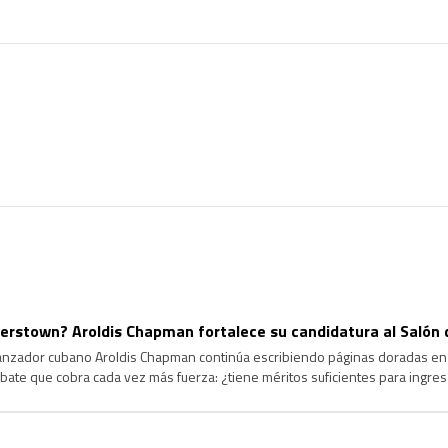
rstown? Aroldis Chapman fortalece su candidatura al Salón 
lanzador cubano Aroldis Chapman continúa escribiendo páginas doradas en l
ate que cobra cada vez más fuerza: ¿tiene méritos suficientes para ingre
ongevidad y el dominio que ha ejercido durante más de […]