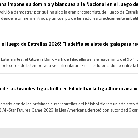
na impone su dominio y blanquea a la Nacional en el Juego de
volvió a demostrar por qué ha sido la gran protagonista del Juego de Estrel
 desde la primera entrada y un cuerpo de lanzadores prácticamente imbatib
cional en la edición 96 del Clásico de […]
 el Juego de Estrellas 2026! Filadelfia se viste de gala para re
Este martes, el Citizens Bank Park de Filadelfia será el escenario del 96.º 
peloteros de la temporada se enfrentarán en el tradicional duelo entre la Li
de un intenso Fin de Semana […]
o de las Grandes Ligas brilló en Filadelfia: la Liga Americana v
scenario donde las próximas superestrellas del béisbol dieron un adelanto de
All-Star Futures Game 2026, la Liga Americana derrotó con autoridad 6 carre
s de los mejores prospectos […]