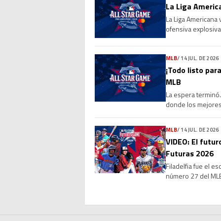
La Liga America
La Liga Americana 
ofensiva explosiva
de 4-0 a la Liga Na
MLB
/
14 JUL. DE 2026
¡Todo listo para
MLB
La espera terminó. 
donde los mejores 
marcará el cierre 
MLB
/
14 JUL. DE 2026
VIDEO: El futur
Futuras 2026
Filadelfia fue el e
número 27 del MLB 
que reunió a vario