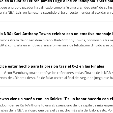
ivo es la Gloria! LeBron James Elige a los Philadelphia 76ers p
 que el propio jugador ha calificado como la “última gran decisión” de su hi
en la NBA, LeBron James, ha sacudido el baloncesto mundial al acordar un
hiladelphia 76ers. Tras comunicar a Los Angeles Lakers […]
a NBA: Karl-Anthony Towns celebra con un emotivo mensaje l
ívot estrella de origen dominicano, Karl-Anthony Towns, conmovió a las re
BA al compartir un emotivo y sincero mensaje de felicitación dirigido a su 
do, tras confirmarse la renovación contractual de este último. […]
e estar hecho para la presión tras el 0-2 en las Finales
 Victor Wembanyama no rehúye los reflectores en las Finales de la NBA, y
nos de 48 horas después de fallar un tiro al final del segundo juego que h
…]
6
owns vive un sueño con los Knicks: “Es un honor hacerlo con 
dounidense Karl-Anthony Towns atraviesa uno de los capítulos más especia
inales de la NBA, un logro que para él va mucho más allá del baloncesto. Porq