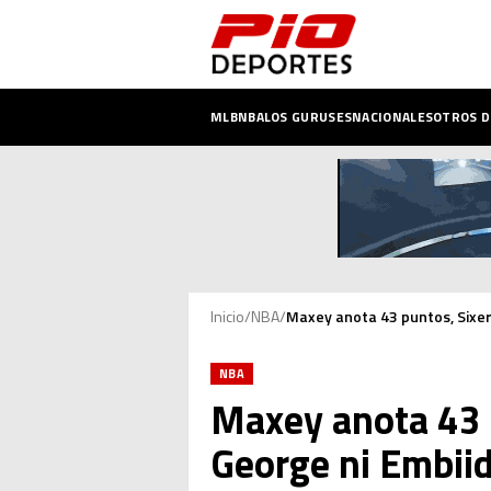
MLB
NBA
LOS GURUSES
NACIONALES
OTROS 
Inicio
/
NBA
/
Maxey anota 43 puntos, Sixer
NBA
Maxey anota 43 p
George ni Embii