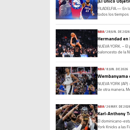
¡El Único Objet
FILADELFIA.— En la
todos los tiempos 
millones con los P
NBA
/
28 JUN. DE 2026
Hermandad en l
NUEVA YORK. – El p
baloncesto de la N
el base Jose Alvara
NBA
/
8 JUN. DE 2026
Wembanyama dic
NUEVA YORK (AP) —
de otra manera. Me
igualado la serie, [
NBA
/
26 MAY. DE 202
Karl-Anthony T
El dominicano-esta
York Knicks a las F