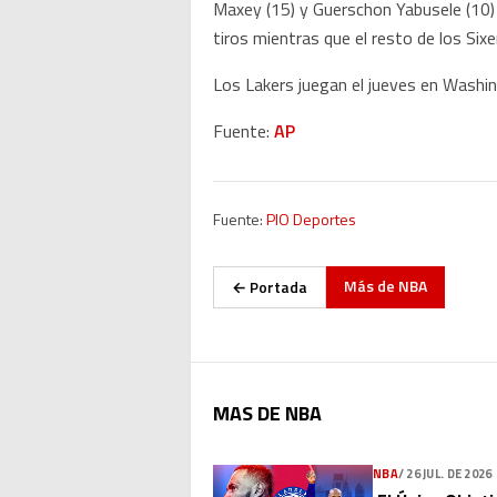
Maxey (15) y Guerschon Yabusele (10) 
tiros mientras que el resto de los Sixer
Los Lakers juegan el jueves en Washin
Fuente:
AP
Fuente:
PIO Deportes
Más de
NBA
← Portada
MAS DE NBA
NBA
/
26 JUL. DE 2026