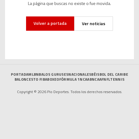
La página que buscas no existe o fue movida.
Volver a portada
Ver noticias
PORTADA
MLB
NBA
LOS GURUSES
NACIONALES
BÉISBOL DEL CARIBE
BALONCESTO FIBA
BOXEO
FÓRMULA 1
NCAAB
NCAAF
NFL
TENNIS
Copyright © 2026 Pio Deportes. Todos los derechos reservados.