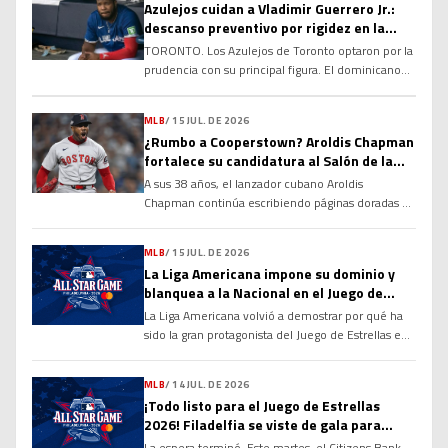
Azulejos cuidan a Vladimir Guerrero Jr.:
descanso preventivo por rigidez en la
corva
TORONTO. Los Azulejos de Toronto optaron por la
prudencia con su principal figura. El dominicano
Vladimir Guerrero Jr. no fue incluido en la
alineación para el compromiso del club debido a
MLB
/
15 JUL. DE 2026
una rigidez en el tendón de la corva, una decisión
¿Rumbo a Cooperstown? Aroldis Chapman
tomada con el objetivo de evitar que la molestia
fortalece su candidatura al Salón de la
se agrave y garantizar su […]
Fama
A sus 38 años, el lanzador cubano Aroldis
Chapman continúa escribiendo páginas doradas en
la historia de las Grandes Ligas y alimentando un
debate que cobra cada vez más fuerza: ¿tiene
MLB
/
15 JUL. DE 2026
méritos suficientes para ingresar al Salón de la
La Liga Americana impone su dominio y
Fama de Cooperstown? Sus números, su
blanquea a la Nacional en el Juego de
longevidad y el dominio que ha ejercido durante
Estrellas 2026
La Liga Americana volvió a demostrar por qué ha
más de […]
sido la gran protagonista del Juego de Estrellas en
las últimas décadas. Con una ofensiva explosiva
desde la primera entrada y un cuerpo de
MLB
/
14 JUL. DE 2026
lanzadores prácticamente imbatible, el Joven
¡Todo listo para el Juego de Estrellas
Circuito derrotó por marcador de 4-0 a la Liga
2026! Filadelfia se viste de gala para
Nacional en la edición 96 del Clásico de […]
recibir a las mayores figuras de la MLB
La espera terminó. Este martes, el Citizens Bank