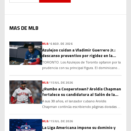
MAS DE MLB
MLB
/
6 AGO. DE 2026
Azulejos cuidan a Vladimir Guerrero Jr.:
descanso preventivo por rigidez en la
corva
TORONTO. Los Azulejos de Toronto optaron por la
prudencia con su principal figura. El dominicano
Vladimir Guerrero Jr. no fue incluido en la
alineación para el compromiso del club debido a
MLB
/
15 JUL. DE 2026
una rigidez en el tendón de la corva, una decisión
¿Rumbo a Cooperstown? Aroldis Chapman
tomada con el objetivo de evitar que la molestia
fortalece su candidatura al Salón de la
se agrave y garantizar su […]
Fama
A sus 38 años, el lanzador cubano Aroldis
Chapman continúa escribiendo páginas doradas en
la historia de las Grandes Ligas y alimentando un
debate que cobra cada vez más fuerza: ¿tiene
MLB
/
15 JUL. DE 2026
méritos suficientes para ingresar al Salón de la
La Liga Americana impone su dominio y
Fama de Cooperstown? Sus números, su