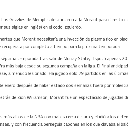
s Grizzlies de Memphis descartaron a Ja Morant para el resto de
r sus siglas en inglés) en el codo izquierdo.
martes que Morant necesitaría una inyección de plasma rico en plaq
e recuperara por completo a tiempo para la próxima temporada.
 séptima temporada tras salir de Murray State, disputó apenas 20
fra más baja desde su segunda campaña en la liga. El final anticipa
ase, a menudo lesionado. Ha jugado solo 79 partidos en las última
de enero después de haber estado dos semanas fuera por molestias 
etrás de Zion Williamson, Morant fue un espectáculo de jugadas de
s más altos de la NBA con mates cerca del aro y eludió a los defe
sas, y con frecuencia perseguía tapones en los que clavaba el baló