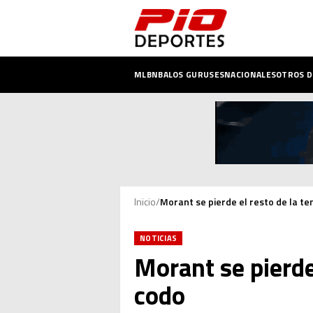
MLB
NBA
LOS GURUSES
NACIONALES
OTROS 
Inicio
/
Morant se pierde el resto de la t
NOTICIAS
Morant se pierde
codo