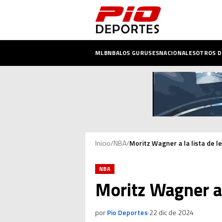
MLB
NBA
LOS GURUSES
NACIONALES
OTROS 
Inicio
/
NBA
/
Moritz Wagner a la lista de l
NBA
Moritz Wagner a 
por
Pio Deportes
·
22 dic de 2024