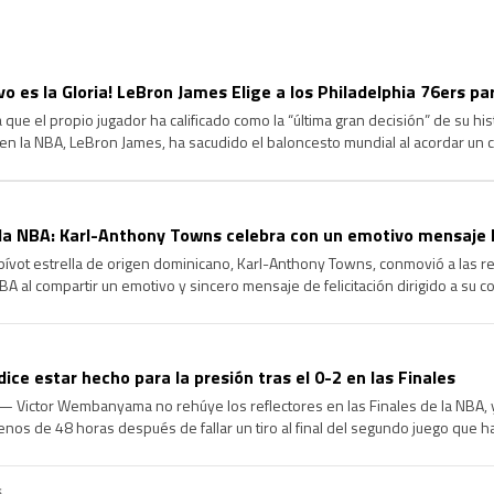
ivo es la Gloria! LeBron James Elige a los Philadelphia 76ers p
 que el propio jugador ha calificado como la “última gran decisión” de su hi
en la NBA, LeBron James, ha sacudido el baloncesto mundial al acordar un
hiladelphia 76ers. Tras comunicar a Los Angeles Lakers […]
a NBA: Karl-Anthony Towns celebra con un emotivo mensaje l
ívot estrella de origen dominicano, Karl-Anthony Towns, conmovió a las re
BA al compartir un emotivo y sincero mensaje de felicitación dirigido a su 
do, tras confirmarse la renovación contractual de este último. […]
e estar hecho para la presión tras el 0-2 en las Finales
 Victor Wembanyama no rehúye los reflectores en las Finales de la NBA, y
nos de 48 horas después de fallar un tiro al final del segundo juego que h
…]
6