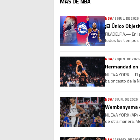
MAS DE NBA
NBA
/
26 JUL. DE 2026
¡El Único Objet
FILADELFIA.— En la
todos los tiempos 
millones con los P
NBA
/
28 JUN. DE 2026
Hermandad en l
NUEVA YORK. – El p
baloncesto de la N
el base Jose Alvara
NBA
/
8 JUN. DE 2026
Wembanyama dic
NUEVA YORK (AP) —
de otra manera. Me
igualado la serie, [
NBA
/
26 MAY. DE 202