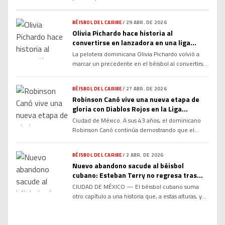
su participación con Cuba en el Clásico Mundial de
Béisbol 2026, según informó la Agencia
BÉISBOL DEL CARIBE
/
29 ABR. DE 2026
Internacional de Controles. El caso provocó
Olivia Pichardo hace historia al
impacto en el béisbol internacional por tratarse de
convertirse en lanzadora en una liga
una figura reconocida y por ocurrir en uno de los
masculina en República Dominicana
torneos más […]
La pelotera dominicana Olivia Pichardo volvió a
marcar un precedente en el béisbol al convertirse
en lanzadora dentro de una liga masculina en
República Dominicana, sumando otro capítulo
BÉISBOL DEL CARIBE
/
27 ABR. DE 2026
histórico a una trayectoria que ya la ha colocado
Robinson Canó vive una nueva etapa de
como referente del deporte femenino en la
gloria con Diablos Rojos en la Liga
región. Pichardo, reconocida por ser la primera
Mexicana
Ciudad de México. A sus 43 años, el dominicano
mujer en formar parte […]
Robinson Canó continúa demostrando que el
talento no siempre se jubila cuando la gente
quiere. El veterano infielder aseguró estar
BÉISBOL DEL CARIBE
/
2 ABR. DE 2026
disfrutando al máximo su experiencia con los
Nuevo abandono sacude al béisbol
Diablos Rojos del México, organización con la que
cubano: Esteban Terry no regresa tras
disputa su tercera temporada en la Liga Mexicana
torneo en México
CIUDAD DE MÉXICO — El béisbol cubano suma
de Béisbol. Canó […]
otro capítulo a una historia que, a estas alturas, ya
no sorprende a nadie… pero sigue pesando igual.
El jardinero Esteban Terry, integrante de los
Cocodrilos de Matanzas, decidió no regresar a